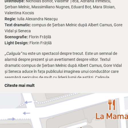
Distribuție:
Nicholas Bohor, Vladimir Țeca, Adriana Irimescu,
Şerban Melnic, Massimiliano Nugnes, Eduard Boț, Mara Stoian,
Valentina Kocsis
Regie:
Iulia Alexandra Neacşu
Text dramatic:
compus de Șerban Melnic după Albert Camus, Gore
Vidal și Seneca
Scenografie:
Florin Frățilă
Light Design:
Florin Frățilă
„Caligula”
nu este un spectacol despre trecut. Este un semnal de
alarmă despre prezent și un avertisment despre viitor. Textul
dramatic compus de Șerban Melnic după Albert Camus, Gore Vidal
și Seneca aduce în fața publicului imaginea unui conducător care
seamănă periculos de mult cu liderii lumii de astăzi. Caligula
promite libertate, dar în spatele discursurilor se ascunde aceeași
Citeste mai mult
foame de control, aceeași plăcere de a umili, aceeași convingere că
totul îi este permis.
Acest spectacol merită văzut pentru că vorbește despre cum se
naște tirania, nu doar despre cum arată ea. Despre cum frica,
oboseala și lipsa de reacție ale societății creează loc pentru
monștri. Despre cum ajungem, pas cu pas, să acceptăm ceea ce