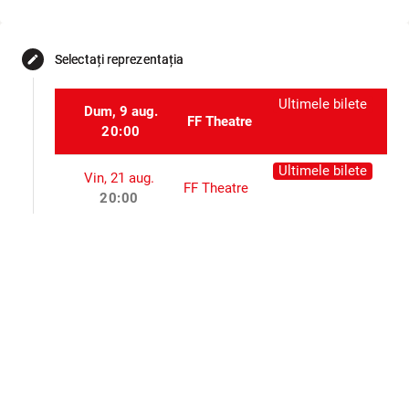
Selectați reprezentația
edit
Ultimele bilete
Dum, 9 aug.
FF Theatre
20:00
Ultimele bilete
Vin, 21 aug.
FF Theatre
20:00
Mie, 2 sept.
FF Theatre
20:00
Dum, 27 sept.
FF Theatre
20:00