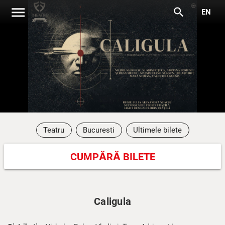
menu
search
EN
Teatru
Bucuresti
Ultimele bilete
CUMPĂRĂ BILETE
Caligula