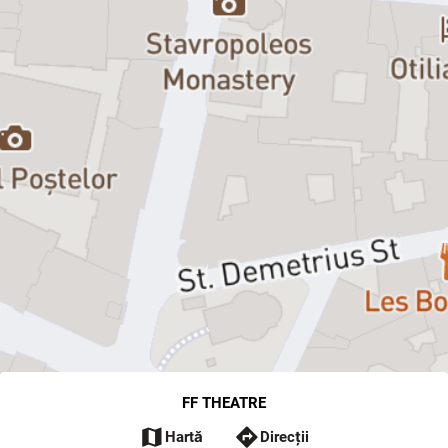
FF THEATRE
map
directions
Hartă
Direcții