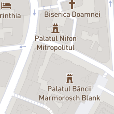
cândva ni se părea de neacceptat.
„Caligula”
arată ce se întâmplă atunci când un om rănit ajunge să
conducă o lume întreagă. Când puterea nu mai are limite. Este un
spectacol necesar, pentru că nu oferă confort, ci conștientizare. Nu
liniștește, ci trezește. Și poate cel mai important lucru pe care îl
spune este acesta: dacă nu suntem atenți, Caligula nu vine.
Caligula este deja aici.
Nerecomandat persoanelor sub 16 ani.