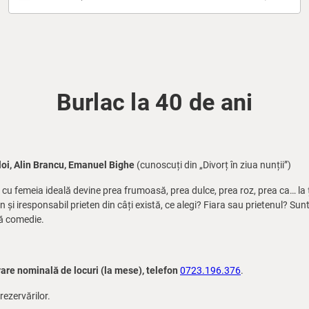
Burlac la 40 de ani
loi, Alin Brancu, Emanuel Bighe
(cunoscuți din „Divorț în ziua nunții”)
a cu femeia ideală devine prea frumoasă, prea dulce, prea roz, prea ca… la 
 și iresponsabil prieten din câți există, ce alegi? Fiara sau prietenul? Sunte
uă comedie.
vare nominală de locuri (la mese), telefon
0723.196.376
.
rezervărilor.