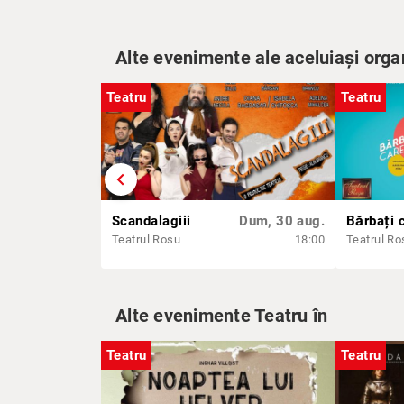
Alte evenimente ale aceluiași orga
Teatru
Teatru
chevron_left
Scandalagiii
Dum, 30 aug.
Teatrul Rosu
18:00
Teatrul Ro
Alte evenimente Teatru în
Teatru
Teatru