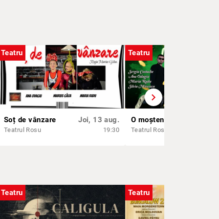
Teatru
Teatru
chevron_right
Soț de vânzare
Joi, 13 aug.
O moștenire și doi nepoți
Vi
Teatrul Rosu
19:30
Teatrul Rosu
Teatru
Teatru