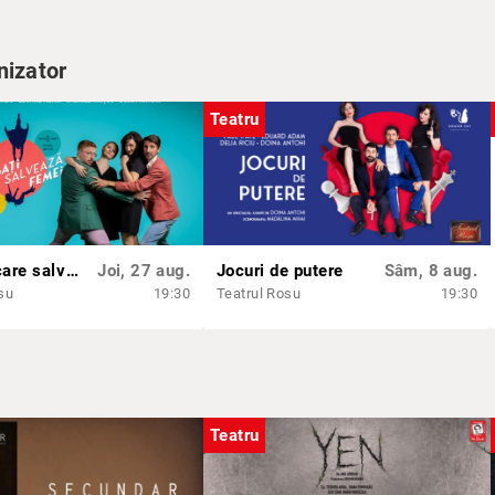
nizator
Teatru
Bărbați care salvează femei
Joi, 27 aug.
Jocuri de putere
Sâm, 8 aug.
su
19:30
Teatrul Rosu
19:30
Teatru