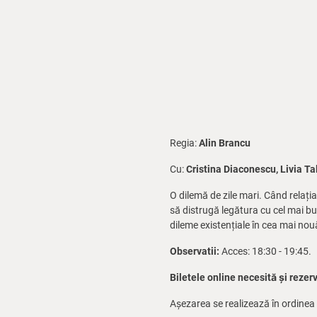
Regia:
Alin Brancu
Cu:
Cristina Diaconescu, Livia Ta
O dilemă de zile mari. Când relați
să distrugă legătura cu cel mai bun
dileme existențiale în cea mai no
Observatii:
Acces: 18:30 - 19:45.
Biletele online necesită și rezer
Așezarea se realizează în ordinea 