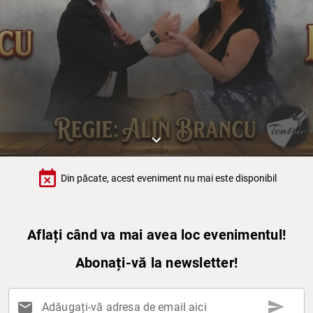
keyboard_arrow_down
event_busy
Din păcate, acest eveniment nu mai este disponibil
Aflați când va mai avea loc evenimentul!
Abonați-vă la newsletter!
send
mail
Adăugați-vă adresa de email aici