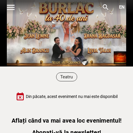
menu
search
EN
Teatru
event_busy
Din păcate, acest eveniment nu mai este disponibil
Aflați când va mai avea loc evenimentul!
Abonați-vă la newsletter!