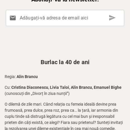
send
mail
Adăugați-vă adresa de email aici
Burlac la 40 de ani
Regia:
Alin Brancu
Cu:
Cristina Diaconescu, Livia Taloi, Alin Brancu, Emanuel Bighe
(cunoscuți din „Divorț în ziua nunții”)
O dilemă de zile mari. Când relația cu femeia ideală devine prea
frumoasă, prea dulce, prea roz, prea ca… la țară, iar armonia din
cuplu tinde să distrugă legătura cu cel mai bun și iresponsabil
prieten din câți există, ce alegi? Fiara sau prietenul? Sunteți invitați
la rezolvarea unei dileme existențiale în cea mai nouă comedie.