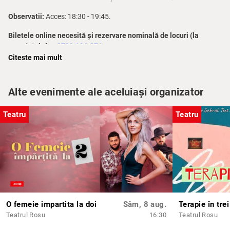
Observatii:
Acces: 18:30 - 19:45.
Biletele online necesită și rezervare nominală de locuri (la
mese), telefon
0723.196.376
.
Citeste mai mult
Așezarea se realizează în ordinea rezervărilor.
Alte evenimente ale aceluiași organizator
Teatru
Teatru
O femeie impartita la doi
Sâm, 8 aug.
Terapie în trei
Teatrul Rosu
16:30
Teatrul Rosu