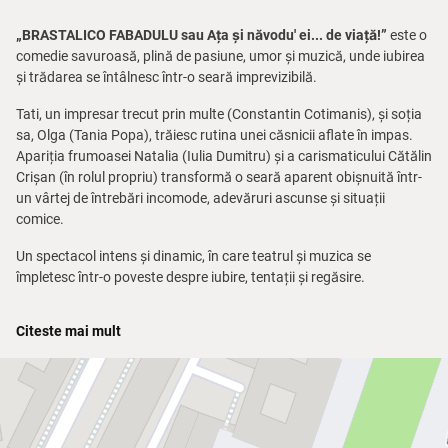
„BRASTALICO FABADULU sau Ața și năvodu' ei... de viață!”
este o
comedie savuroasă, plină de pasiune, umor și muzică, unde iubirea
și trădarea se întâlnesc într-o seară imprevizibilă.
Tati, un impresar trecut prin multe (Constantin Cotimanis), și soția
sa, Olga (Tania Popa), trăiesc rutina unei căsnicii aflate în impas.
Apariția frumoasei Natalia (Iulia Dumitru) și a carismaticului Cătălin
Crișan (în rolul propriu) transformă o seară aparent obișnuită într-
un vârtej de întrebări incomode, adevăruri ascunse și situații
comice.
Un spectacol intens și dinamic, în care teatrul și muzica se
împletesc într-o poveste despre iubire, tentații și regăsire.
Citeste mai mult
Muzica originală, semnată de inconfundabilul
Adrian Daminescu
,
adaugă emoție, profunzime și rafinament acestei experiențe
artistice.
Organizator:
Cotimanis Art SRL