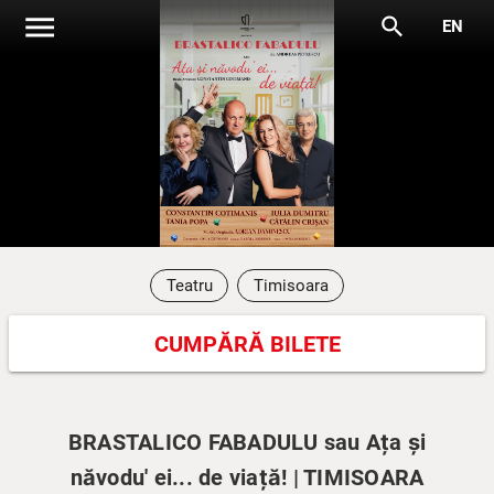
menu
search
EN
Teatru
Timisoara
CUMPĂRĂ BILETE
BRASTALICO FABADULU sau Ața și
năvodu' ei... de viață! | TIMISOARA