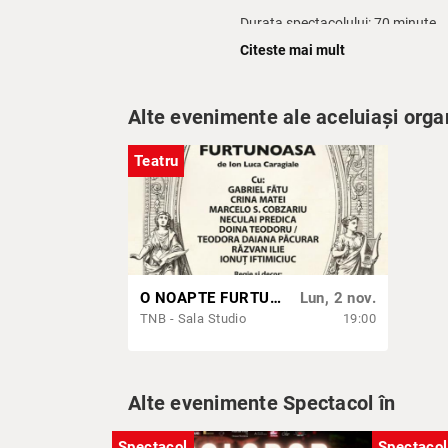
Durata spectacolului: 70 minute
Citeste mai mult
Cu și de:
CLAUDIA MOTEA
Alte evenimente ale aceluiași orga
Voce Constantin Brâncuși:
MARI
Teatru
Pian:
ADINA COCARGEANU
Vioară:
GEANINA MERAGIU
Regie & Light Design:
BEATRICE 
Producător:
INTERNATIONAL AR
O NOAPTE FURTUNOASĂ
Lun, 2 nov.
TNB - Sala Studio
19:00
Din cronici teatrale:
„E un spectacol original, necesar, 
Alte evenimente Spectacol în
deoarece conține o mare doză de m
Spectacol
Spectacol