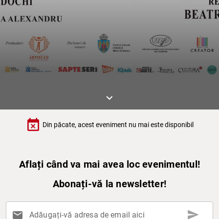
keyboard_arrow_down
event_busy
Din păcate, acest eveniment nu mai este disponibil
Aflați când va mai avea loc evenimentul!
Abonați-vă la newsletter!
send
mail
Adăugați-vă adresa de email aici