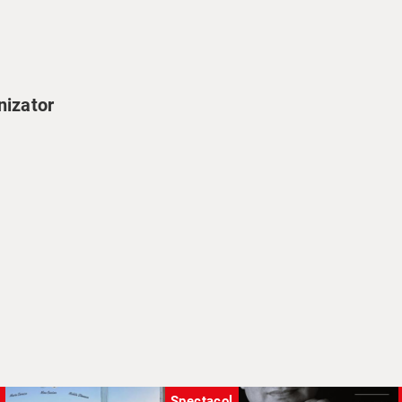
nizator
US BODOCHI
RANCEA
TISCAN
dinamic și expresiv din toate punctele de vedere, care se adresează și publi
agie recreând portretul unui geniu. După spectacol, am avut inima plină
Spectacol