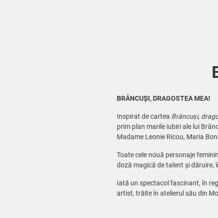
BRÂNCUȘI, DRAGOSTEA MEA!
Inspirat de cartea
Brâncuși, drag
prim plan marile iubiri ale lui Br
Madame Leonie Ricou, Maria Bonap
Toate cele nouă personaje feminin
doză magică de talent și dăruire, 
Iată un spectacol fascinant, în re
artist, trăite în atelierul său din