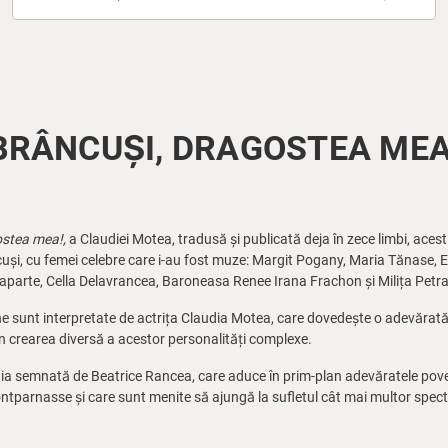
BRÂNCUȘI, DRAGOSTEA MEA
ostea mea!,
a Claudiei Motea, tradusă și publicată deja în zece limbi, ace
âncuși, cu femei celebre care i-au fost muze: Margit Pogany, Maria Tănase
arte, Cella Delavrancea, Baroneasa Renee Irana Frachon și Milița Petr
e sunt interpretate de actrița Claudia Motea, care dovedește o adevărată 
în crearea diversă a acestor personalități complexe.
gia semnată de Beatrice Rancea, care aduce în prim-plan adevăratele poveș
 Montparnasse și care sunt menite să ajungă la sufletul cât mai multor spect