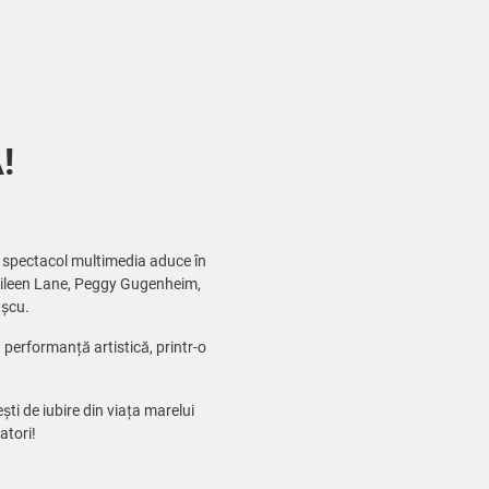
!
st spectacol multimedia aduce în
, Eileen Lane, Peggy Gugenheim,
așcu.
performanță artistică, printr-o
ti de iubire din viața marelui
atori!