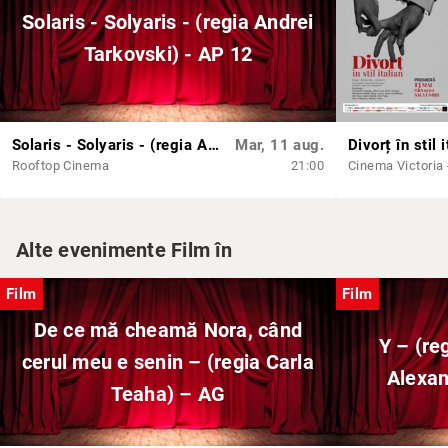
Solaris - Solyaris - (regia Andrei
Tarkovski) - AP 12
Solaris - Solyaris - (regia Andrei Tarkovski) - AP 12
Mar, 11 aug.
Rooftop Cinema
21:00
Cinema Victoria -
Alte evenimente Film în
Film
Film
De ce mă cheamă Nora, când
Y – (re
cerul meu e senin – (regia Carla
Alexan
Teaha) – AG