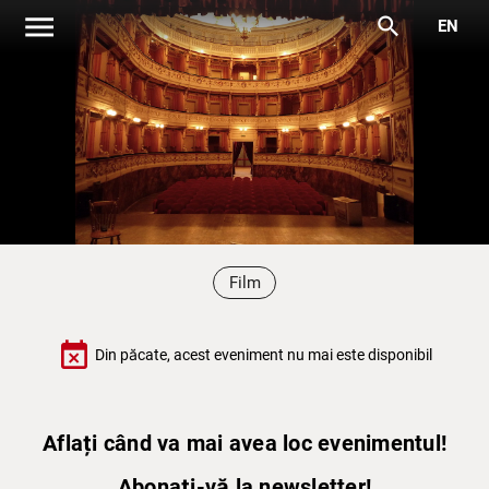
menu
search
EN
Film
event_busy
Din păcate, acest eveniment nu mai este disponibil
Aflați când va mai avea loc evenimentul!
Abonați-vă la newsletter!