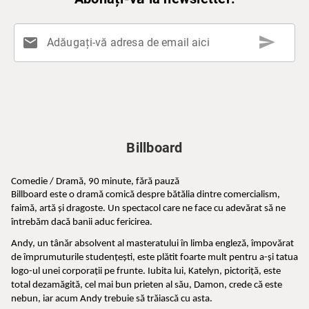
send
mail
Adăugați-vă adresa de email aici
Billboard
Comedie / Dramă, 90 minute, fără pauză
Billboard este o dramă comică despre bătălia dintre comercialism, 
faimă, artă și dragoste. Un spectacol care ne face cu adevărat să ne 
întrebăm dacă banii aduc fericirea.
Andy, un tânăr absolvent al masteratului în limba engleză, împovărat 
de împrumuturile studențești, este plătit foarte mult pentru a-și tatua 
logo-ul unei corporații pe frunte. Iubita lui, Katelyn, pictoriță, este 
total dezamăgită, cel mai bun prieten al său, Damon, crede că este 
nebun, iar acum Andy trebuie să trăiască cu asta. 