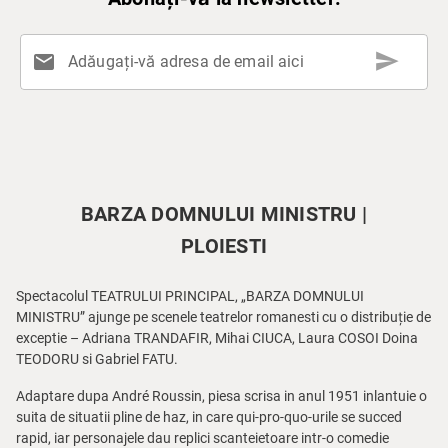
send
mail
Adăugați-vă adresa de email aici
BARZA DOMNULUI MINISTRU |
PLOIESTI
Spectacolul TEATRULUI PRINCIPAL, „BARZA DOMNULUI
MINISTRU” ajunge pe scenele teatrelor romanesti cu o distribuție de
exceptie – Adriana TRANDAFIR, Mihai CIUCA, Laura COSOI Doina
TEODORU si Gabriel FATU.
Adaptare dupa André Roussin, piesa scrisa in anul 1951 inlantuie o
suita de situatii pline de haz, in care qui-pro-quo-urile se succed
rapid, iar personajele dau replici scanteietoare intr-o comedie