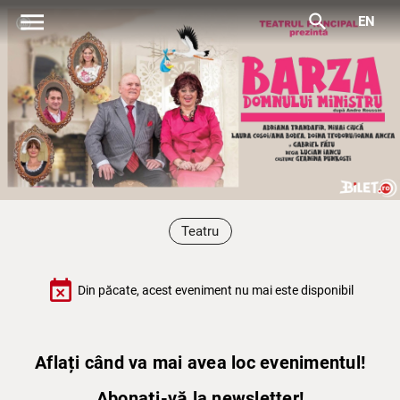
menu
search
EN
Teatru
event_busy
Din păcate, acest eveniment nu mai este disponibil
Aflați când va mai avea loc evenimentul!
Abonați-vă la newsletter!