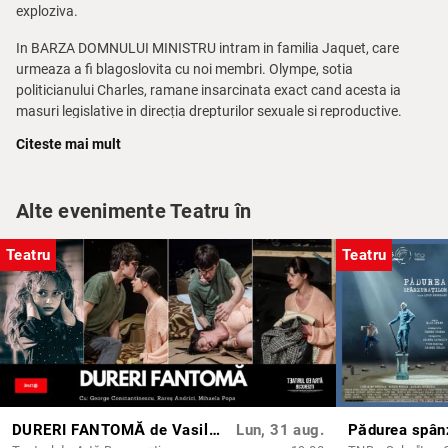
exploziva.
In BARZA DOMNULUI MINISTRU intram in familia Jaquet, care
urmeaza a fi blagoslovita cu noi membri. Olympe, sotia
politicianului Charles, ramane insarcinata exact cand acesta ia
masuri legislative in direcția drepturilor sexuale si reproductive.
Georges, baiatul celor doi, asteapta un copil cu secretara tatalui
Citeste mai mult
sau. Thèrése, fata in casa, este si ea insarcinata, la fel si Annie
Jaquet, fiica politicianului si a lui Olympe.
Alte evenimente Teatru în
Astfel, Teatrul Principal propune una dintre cele mai spumoase
comedii ale repertoriului francez, plina de incurcaturi, tot soiul de
aventuri si nazbatii ale personajelor: „BARZA DOMNULUI
Teatru
Teatru
MINISTRU”.
Costume: Geanina Punkosti
​Regia: Lucian Iancu
DURERI FANTOMĂ de Vasili Sigarev
Lun, 31 aug.
Pădurea spânz