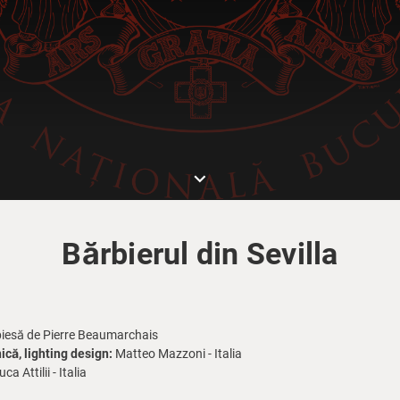
keyboard_arrow_down
Bărbierul din Sevilla
piesă de Pierre Beaumarchais
că, lighting design:
Matteo Mazzoni - Italia
 Attilii - Italia