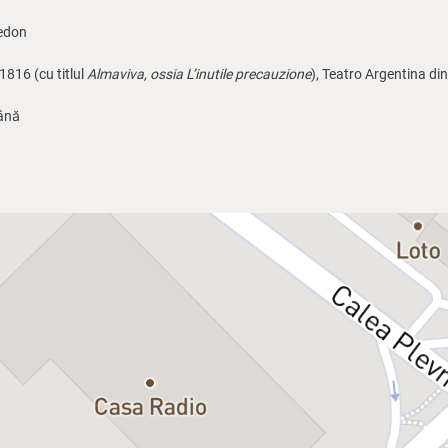
edon
1816 (cu titlul
Almaviva, ossia L’inutile precauzione
), Teatro Argentina d
mână
nu – invitat
scu
ui și Baletului Operei Naționale București.