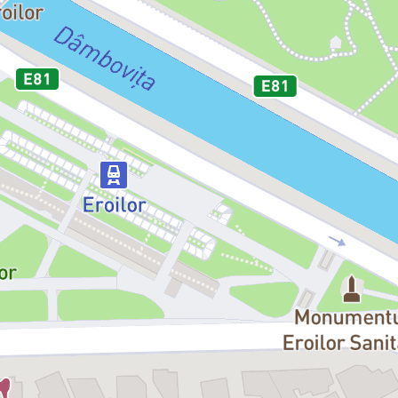
ui și Baletului Operei Naționale București.
scu
ui și Baletului Operei Naționale București.
aduce modificări în distribuțiile spectacolelor în cazul în care situația le im