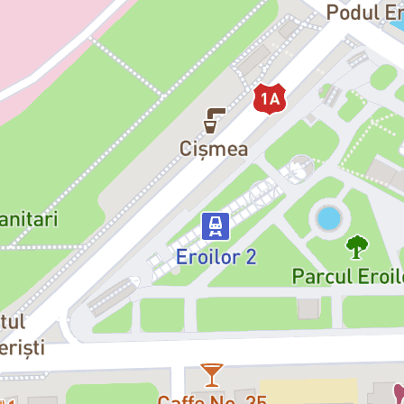
Notarul:
Andrei Bolohan
Cu participarea Orchestrei, Corul
Distribuție 25.10.2026
Dirijor:
Daniel Jinga
Figaro:
Iordache Basalic
Rosina:
Oana Șerban – invitată
Contele Almaviva:
Bogdan Mihai
Don Bartolo:
Iustinian Zetea
Don Basilio:
Alexandru Matei
Berta:
Daniela Cârstea
Fiorello / Sergentul:
Daniel Filipe
Notarul:
Andrei Bolohan
Cu participarea Orchestrei, Corul
Instituția își rezervă dreptul de a 