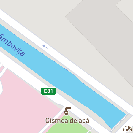
Dirijor:
Daniel Jinga
Figaro:
Iordache Basalic
Rosina:
Monica Luca
Contele Almaviva:
Bogdan Mihai
Don Bartolo:
Iustinian Zetea
Don Basilio:
Alexandru Matei
Berta:
Daniela Cârstea
Fiorello / Sergentul:
Daniel Filipe
Notarul:
Andrei Bolohan
Cu participarea Orchestrei, Corul
Distribuție 09.10.2026
Dirijor:
Daniel Jinga
Figaro:
Sebastian Balaj
Rosina:
Martiniana Antonie – invi
Contele Almaviva:
Andrei Fermeșa
Don Bartolo:
Vicențiu Țăranu
Don Basilio:
Marius Boloș
Berta:
Ana Stănescu – invitată
Fiorello / Sergentul:
Daniel Filipe