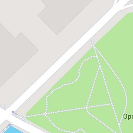
scu
ui și Baletului Operei Naționale București.
tată
nu – invitat
scu