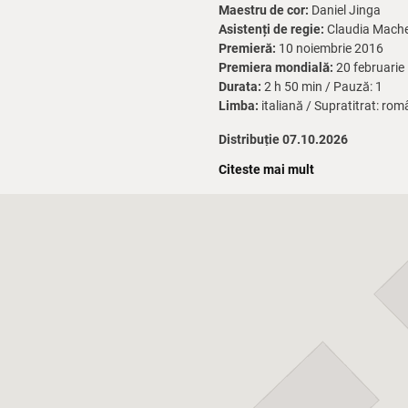
Maestru de cor:
Daniel Jinga
Asistenți de regie:
Claudia Mach
Premieră:
10 noiembrie 2016
Premiera mondială:
20 februarie 
Durata:
2 h 50 min / Pauză: 1
Limba:
italiană / Supratitrat: ro
Distribuție 07.10.2026
Citeste mai mult
Dirijor:
Daniel Jinga
Figaro:
Adrian Mărcan
Rosina:
Oana Șerban – invitată
Contele Almaviva:
Andrei Fermeșa
Don Bartolo:
Vicențiu Țăranu
Don Basilio:
Marius Boloș
Berta:
Daniela Cârstea
Fiorello / Sergentul:
Daniel Filipe
Notarul:
Andrei Bolohan
Cu participarea Orchestrei, Corul
Distribuție 08.10.2026