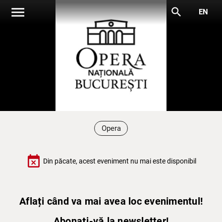
menu
search
EN
Opera
event_busy
Din păcate, acest eveniment nu mai este disponibil
Aflați când va mai avea loc evenimentul!
Abonați-vă la newsletter!