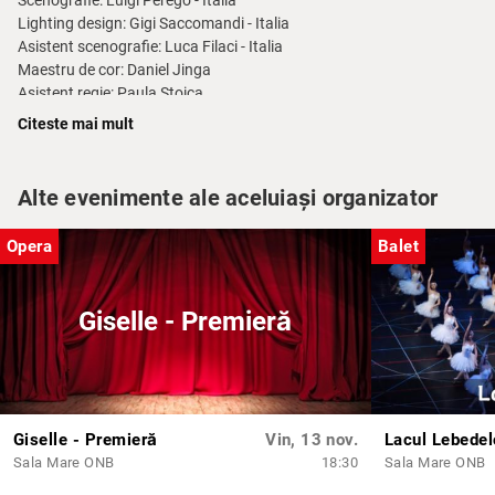
Scenografie: Luigi Perego - Italia
Lighting design: Gigi Saccomandi - Italia
Asistent scenografie: Luca Filaci - Italia
Maestru de cor: Daniel Jinga
Asistent regie: Paula Stoica
Durata estimată a spectacolului: 2 ore 50 min
Citeste mai mult
Distribuție
Alte evenimente ale aceluiași organizator
29-05-2025 18:30
Dirijor:
Adrian Morar – invitat
Opera
Balet
Riccardo
Remus Alăzăroaie
Giselle - Premieră
Amelia
Astghik KHANAMIRYAN
Renato
Lucian Petrean
Giselle - Premieră
Vin, 13 nov.
Lacul Lebedel
Ulrica
Sala Mare ONB
18:30
Sala Mare ONB
Sorana Negrea