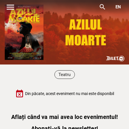
menu
search
EN
Teatru
event_busy
Din păcate, acest eveniment nu mai este disponibil
Aflați când va mai avea loc evenimentul!
Abonați-vă la newsletter!