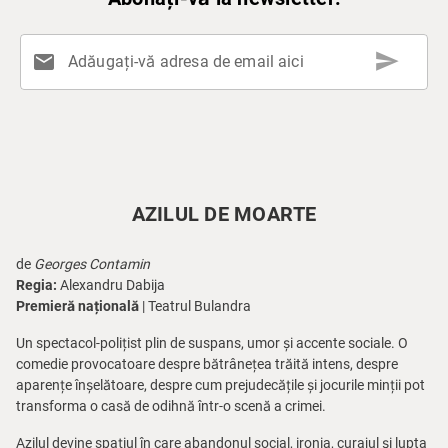
send
mail
Adăugați-vă adresa de email aici
AZILUL DE MOARTE
de
Georges Contamin
Regia:
Alexandru Dabija
Premieră națională
| Teatrul Bulandra
Un spectacol-polițist plin de suspans, umor și accente sociale. O
comedie provocatoare despre bătrânețea trăită intens, despre
aparențe înșelătoare, despre cum prejudecățile și jocurile minții pot
transforma o casă de odihnă într-o scenă a crimei.
Azilul devine spațiul în care abandonul social, ironia, curajul și lupta