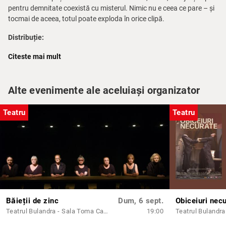
pentru demnitate coexistă cu misterul. Nimic nu e ceea ce pare – și
tocmai de aceea, totul poate exploda în orice clipă.
Distribuție:
– Andrei Huțuleac –
Laurent Pruvost
Citeste mai mult
– Mihai Bisericanu –
Gilbert Parouti
– Rodica Lazăr –
Laurence Duriez de Foll
– Maria Veronica Vârlan –
Magalie Deswaert
Alte evenimente ale aceluiași organizator
– Ioan Paraschiv –
Remy Deswaert
– Carol Ionescu –
Cédric Barbier / Jean-Philippe Bustaman
– Dana Dogaru –
Régine Verbruge
Teatru
Teatru
– Antoaneta Zaharia –
Arlette Copaert
– Camelia Maxim –
Margot Vanbeveren
– Radu Amzulescu –
Alphonse Guerdin
– Manuela Ciucur –
Josephine Vankelst
Scenografia:
Nina Brumușilă
Costume:
Maria Miu
Traducerea:
Violeta Popa
Băieții de zinc
Dum, 6 sept.
Obiceiuri nec
Regie tehnică:
Alina Manu
Teatrul Bulandra - Sala Toma Caragiu
19:00
Sufleor:
Ecaterina Cobzaru
Fotografii:
Anastasia Atanasoska