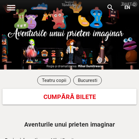
menu
search
EN
Teatru copii
Bucuresti
CUMPĂRĂ BILETE
Aventurile unui prieten imaginar