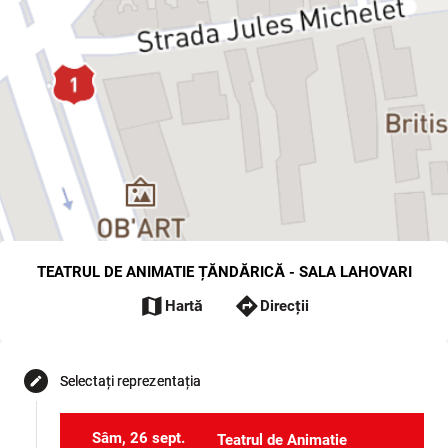
TEATRUL DE ANIMATIE ȚĂNDĂRICĂ - SALA LAHOVARI
map
directions
Hartă
Direcții
Selectați reprezentația
edit
Sâm, 26 sept.
Teatrul de Animatie