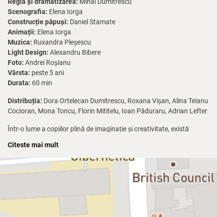
Regia și dramatizarea:
Mihai Dumitrescu
Scenografia:
Elena Iorga
Construcție păpuși:
Daniel Stamate
Animații:
Elena Iorga
Muzica:
Ruxandra Pleșescu
Light Design:
Alexandru Bibere
Foto:
Andrei Roșianu
Vârsta:
peste 5 ani
Durata:
60 min
Distribuția:
Dora Ortelecan Dumitrescu, Roxana Vișan, Alina Teianu
Cocioran, Mona Toncu, Florin Mititelu, Ioan Păduraru, Adrian Lefter
Într-o lume a copiilor plină de imaginație și creativitate, există
pentru fiecare un prieten imaginar, sursă de companie și confort,
Citeste mai mult
care le oferă copiilor un sentiment de siguranță și protecție, mai
ales atunci când aceștia se simt nesiguri sau speriați.
Aventurile unui prieten imaginar
, în regia lui Mihai Dumitrescu, este
un spectacol despre prietenie, despre prieteni imaginari, despre
puterea lor în dezvoltarea copiilor, despre relația dintre părinți și
copii. Vă invităm la Teatrul Țăndărică să călătoriți alături de Riki Diki