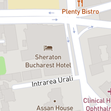
într-o lume fantastică, să întâlniți personaje și situații amuzante, din
care și părinții, și copiii au câte ceva de învățat.