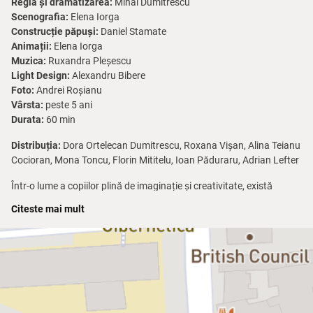
Regia și dramatizarea:
Mihai Dumitrescu
Scenografia:
Elena Iorga
Construcție păpuși:
Daniel Stamate
Animații:
Elena Iorga
Muzica:
Ruxandra Pleșescu
Light Design:
Alexandru Bibere
Foto:
Andrei Roșianu
Vârsta:
peste 5 ani
Durata:
60 min
Distribuția:
Dora Ortelecan Dumitrescu, Roxana Vișan, Alina Teianu
Cocioran, Mona Toncu, Florin Mititelu, Ioan Păduraru, Adrian Lefter
Într-o lume a copiilor plină de imaginație și creativitate, există
pentru fiecare un prieten imaginar, sursă de companie și confort,
Citeste mai mult
care le oferă copiilor un sentiment de siguranță și protecție, mai
ales atunci când aceștia se simt nesiguri sau speriați.
Aventurile unui prieten imaginar
, în regia lui Mihai Dumitrescu, este
un spectacol despre prietenie, despre prieteni imaginari, despre
puterea lor în dezvoltarea copiilor, despre relația dintre părinți și
copii. Vă invităm la Teatrul Țăndărică să călătoriți alături de Riki Diki