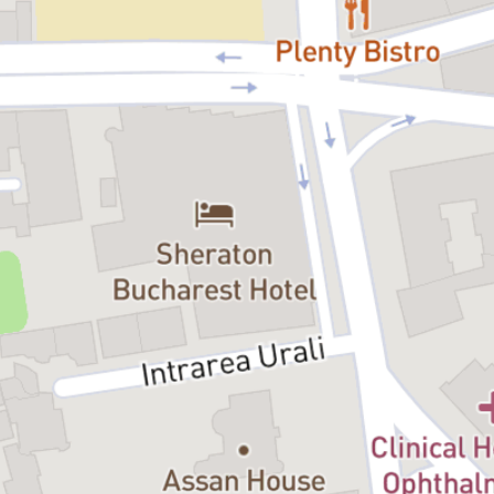
într-o lume fantastică, să întâlniți personaje și situații amuzante, din
care și părinții, și copiii au câte ceva de învățat.