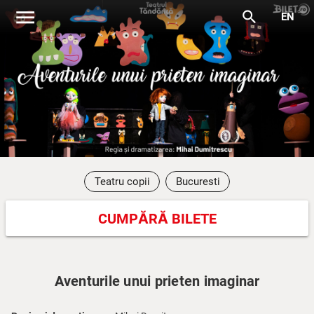
menu
search
EN
Teatru copii
Bucuresti
CUMPĂRĂ BILETE
Aventurile unui prieten imaginar