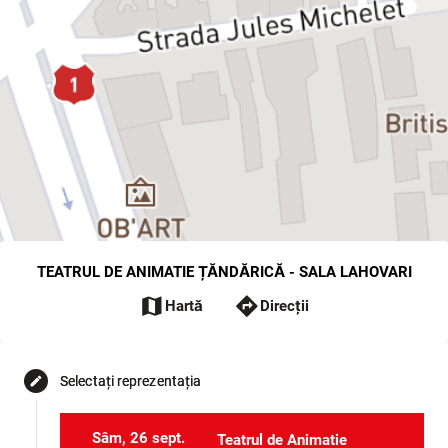
TEATRUL DE ANIMATIE ȚĂNDĂRICĂ - SALA LAHOVARI
map
directions
Hartă
Direcții
Selectați reprezentația
edit
Sâm, 26 sept.
Teatrul de Animatie