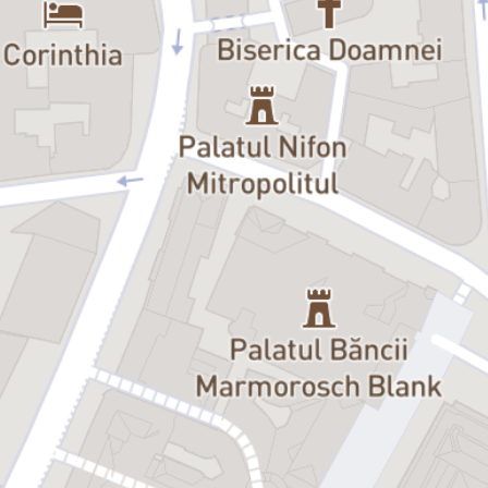
„Găsește un copil nevinovat, ține-l departe de orice valoare morală
sau etică, rupe-i în două nevoia de iubire, apoi dă-i drumul în viață,
după ce a cunoscut singurătatea, și o să ai parte de cel mai comun
caz de supraviețuire într-o lume ce te formează după chipul și
asemănarea ei… Un text ce te face să te întrebi ce înseamnă să fii
puternic și sparge clișeele despre psihopați. Interpretarea Oanei te
răvășește și te înduioșează, râzi, în timp ce îți ștergi lacrima cu
jenă.”
– Ofelia Popii