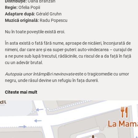
Distribuție:
Oana Brânzan
Regie:
Ofelia Popii
Adaptare după:
Gérald Gruhn
Muzică originală:
Radu Popescu
Nu în toate poveștile există eroi.
În asta există o fată fără nume, aproape de nicăieri, înconjurată de
nimeni, dar care are și ea super-puteri: auto-vindecarea – curajul de
a ne pune sub lupă trecutul, rădăcinile, cu riscul de a da față în față
cu un adevăr brutal.
Autopsia unor întâmplări nevinovate
este o tragicomedie cu umor
negru, unde râsul devine un refugiu în fața durerii.
Până la urmă, cât de mult te poate răni lipsa iubirii, a sentimentului
Citeste mai mult
de protecție, a empatiei și a altor câteva valori fundamentale, nu-i
așa? Te descurci tu!
Găsești o soluție pentru orice problemă, dacă ești o fată inteligentă
și cu imaginație bogată. Până la urmă, în lumea asta, dacă ai
puterea să supraviețuiești, îți câștigi și dreptul de a fi fragil.