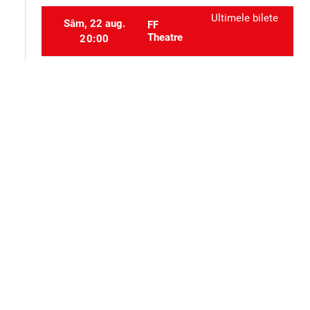
Ultimele bilete
Sâm, 22 aug.
FF
Theatre
20:00
Ultimele bilete
Sâm, 26 sept.
FF
Theatre
20:00
Selectați locurile
event_seat
Alte evenimente ale aceluiași organizator
Teatru
Teatru