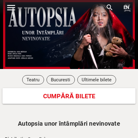
menu
search
EN
Teatru
Bucuresti
Ultimele bilete
CUMPĂRĂ BILETE
Autopsia unor întâmplări nevinovate