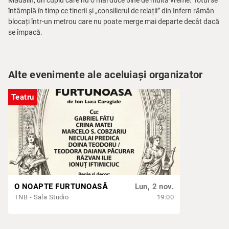
Mădălin, un cuplu care nu o mai duce bine de multă vreme. Totul se
întâmplă în timp ce tinerii și „consilierul de relații” din Infern rămân
blocați într-un metrou care nu poate merge mai departe decât dacă
se împacă.
Alte evenimente ale aceluiași organizator
Teatru
O NOAPTE FURTUNOASĂ
Lun, 2 nov.
TNB - Sala Studio
19:00