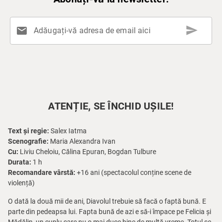
send
mail
Adăugați-vă adresa de email aici
ATENȚIE, SE ÎNCHID UȘILE!
Text și regie:
Salex Iatma
Scenografie:
Maria Alexandra Ivan
Cu:
Liviu Cheloiu, Călina Epuran, Bogdan Tulbure
Durata:
1 h
Recomandare vârstă:
+16 ani (spectacolul conține scene de
violență)
O dată la două mii de ani, Diavolul trebuie să facă o faptă bună. E
parte din pedeapsa lui. Fapta bună de azi e să-i împace pe Felicia și