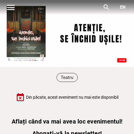
menu
search
EN
Teatru
event_busy
Din păcate, acest eveniment nu mai este disponibil
Aflați când va mai avea loc evenimentul!
Abonați-vă la newsletter!