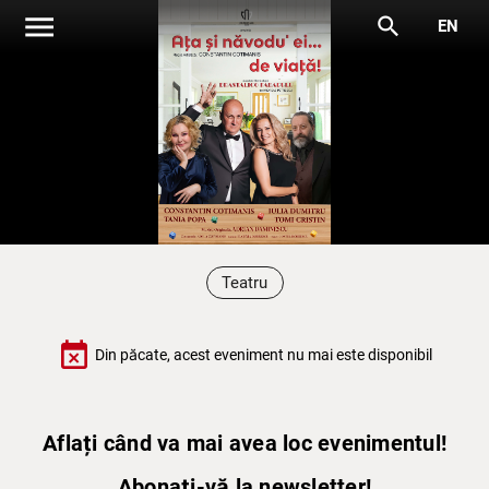
menu
search
EN
Teatru
event_busy
Din păcate, acest eveniment nu mai este disponibil
Aflați când va mai avea loc evenimentul!
Abonați-vă la newsletter!