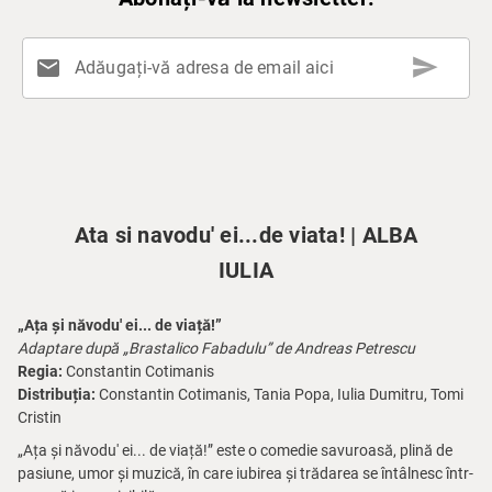
send
mail
Adăugați-vă adresa de email aici
Ata si navodu' ei...de viata! | ALBA
IULIA
„Ața și năvodu' ei... de viață!”
Adaptare după „Brastalico Fabadulu” de Andreas Petrescu
Regia:
Constantin Cotimanis
Distribuția:
Constantin Cotimanis, Tania Popa, Iulia Dumitru, Tomi
Cristin
„Ața și năvodu' ei... de viață!” este o comedie savuroasă, plină de
pasiune, umor și muzică, în care iubirea și trădarea se întâlnesc într-