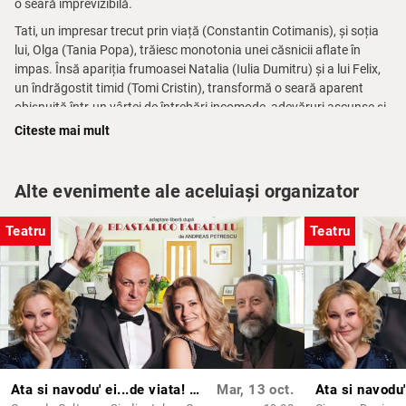
o seară imprevizibilă.
Tati, un impresar trecut prin viață (Constantin Cotimanis), și soția
lui, Olga (Tania Popa), trăiesc monotonia unei căsnicii aflate în
impas. Însă apariția frumoasei Natalia (Iulia Dumitru) și a lui Felix,
un îndrăgostit timid (Tomi Cristin), transformă o seară aparent
obișnuită într-un vârtej de întrebări incomode, adevăruri ascunse și
situații comice.
Citeste mai mult
Este un spectacol profund și dinamic, în care teatrul și muzica se
împletesc într-o poveste despre iubire, tentații și regăsire.
Alte evenimente ale aceluiași organizator
Muzica originală, semnată de inconfundabilul
Adrian Daminescu
,
Teatru
Teatru
adaugă emoție, profunzime și rafinament acestei experiențe
scenice.
Ata si navodu' ei...de viata! | CONSTANTA
Mar, 13 oct.