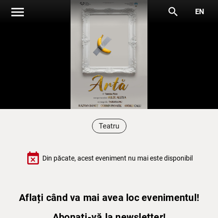
menu
search
EN
Teatru
event_busy
Din păcate, acest eveniment nu mai este disponibil
Aflați când va mai avea loc evenimentul!
Abonați-vă la newsletter!