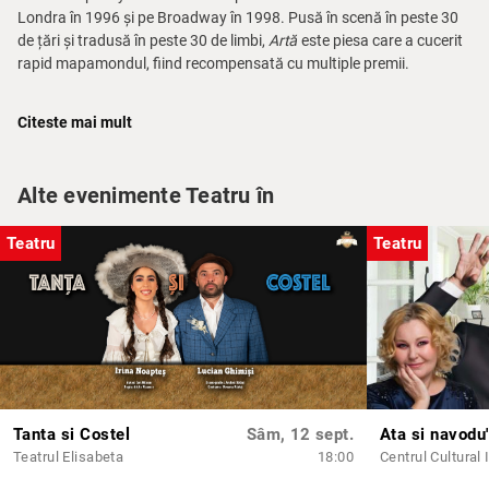
Londra în 1996 și pe Broadway în 1998. Pusă în scenă în peste 30
de țări și tradusă în peste 30 de limbi,
Artă
este piesa care a cucerit
rapid mapamondul, fiind recompensată cu multiple premii.
„Artă este un text strălucitor, construit impecabil, plin de umor subtil
Citeste mai mult
și inteligent. Artă ne vorbește despre absurdul, cinismul și violența
emoțională a lumii în care trăim. O lume în derivă. Privită însă cu
multă înțelegere, tandrețe și umor”
– Felix Alexa
Alte evenimente Teatru în
The Guardian:
„O capodoperă modernă și o comedie inteligentă
despre nesiguranța masculină, care rămâne actuală în ciuda
Teatru
Teatru
trecerii anilor.”
The New York Times:
„O piesă șic, scurtă și diabolic de amuzantă.
Textul oferă o radiografie perfectă a modului în care opiniile
divergente pot dinamita o prietenie veche.”
Tanta si Costel
Sâm, 12 sept.
Teatrul Elisabeta
18:00
Centrul Cultural 