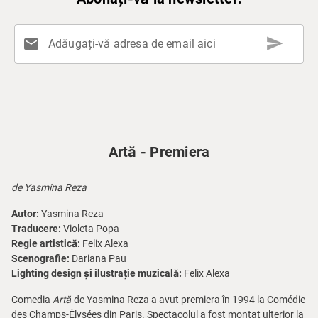
send
mail
Adăugați-vă adresa de email aici
Artă - Premiera
de Yasmina Reza
Autor:
Yasmina Reza
Traducere:
Violeta Popa
Regie artistică:
Felix Alexa
Scenografie:
Dariana Pau
Lighting design și ilustrație muzicală:
Felix Alexa
Comedia
Artă
de Yasmina Reza a avut premiera în 1994 la Comédie
des Champs-Élysées din Paris. Spectacolul a fost montat ulterior la