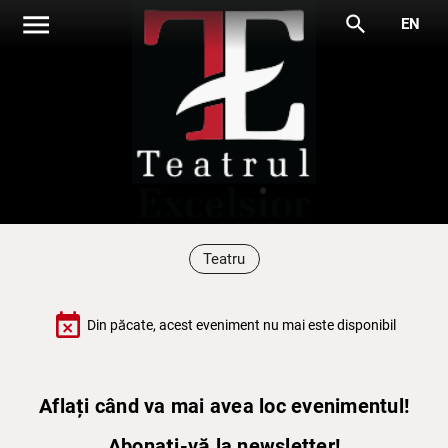
menu
search
EN
Teatru
event_busy
Din păcate, acest eveniment nu mai este disponibil
Aflați când va mai avea loc evenimentul!
Abonați-vă la newsletter!