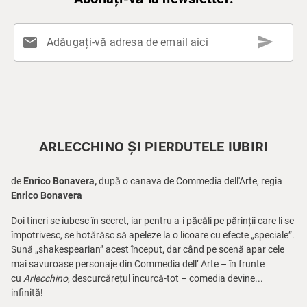
send
mail
Adăugați-vă adresa de email aici
ARLECCHINO ȘI PIERDUTELE IUBIRI
de
Enrico Bonavera,
după o canava de Commedia dell'Arte, regia
Enrico Bonavera
Doi tineri se iubesc în secret, iar pentru a-i păcăli pe părinții care li se
împotrivesc, se hotărăsc să apeleze la o licoare cu efecte „speciale”.
Sună „shakespearian” acest început, dar când pe scenă apar cele
mai savuroase personaje din Commedia dell’ Arte – în frunte
cu
Arlecchino
, descurcărețul încurcă-tot – comedia devine...
infinită!