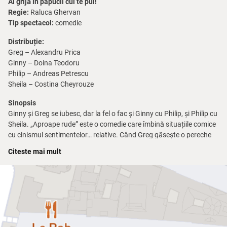
Ai grijă în papucii cui te pui!
Regie:
Raluca Ghervan
Tip spectacol:
comedie
Distribuție:
Greg – Alexandru Prica
Ginny – Doina Teodoru
Philip – Andreas Petrescu
Sheila – Costina Cheyrouze
Sinopsis
Ginny și Greg se iubesc, dar la fel o fac și Ginny cu Philip, și Philip cu
Sheila. „Aproape rude” este o comedie care îmbină situațiile comice
cu cinismul sentimentelor… relative. Când Greg găsește o pereche
de papuci sub patul lui Ginny, lucrurile încep să ia o întorsătură
Citeste mai mult
neașteptată: pentru a-și ascunde infidelitatea, Ginny minte că sunt
papucii tatălui ei.
Plecând pe urmele iubitei, Greg dă nas în nas cu cel pe care îl crede
tatăl lui Ginny – amantul, care joacă rolul figurii paterne. Doar că…
nimeni nu i-a spus și soției lui, Sheila, despre tot acest spectacol.
Motiv pentru care întâlnirea dintre Greg, Ginny, Philip și Sheila