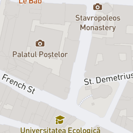
devine una pe cât de amuzantă, pe atât de explozivă.
Spectacolul face parte din conceptul „Poftă de teatru”, în care
„gurmanzii” pot savura comedii originale în timp ce se bucură de
preparatele Restaurantului Elisabeta. Ultima comandă de mâncare
se face cu 30 de minute înainte de începerea evenimentului, așa că
îți recomandăm să vii cu cel puțin o oră înainte. Te rugăm să nu
întârzii, pentru că biletele își pierd valabilitatea odată cu începerea
spectacolului.