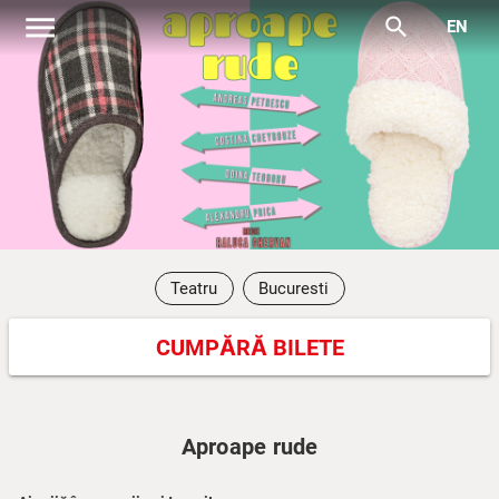
menu
search
EN
Teatru
Bucuresti
CUMPĂRĂ BILETE
Aproape rude