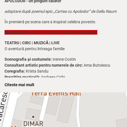
APOLODOR - un pinguin călător
adaptare după poemul epic „Cartea cu Apolodor” de Gellu Naum
În premieră pe scena care a inspirat celebra poveste.
Reducere 50%
pentru copii/elevi/studenți/pensionari
TEATRU | CIRC | MUZICĂ | LIVE
O aventură pentru întreaga familie
Scenografia și costumele:
Irenne Costin
Consultant artistic pentru numerele de circ:
Ama Butoiescu
Coregrafia:
Krista Sandu
Pregătire muzicală:
Andreea Csibi
Director muzical:
Radu Ion
Citeste mai mult
Asistent de producție:
Nadia Dimofte
Light design:
Veronica Râpă
Video mapping:
Radu Nechit
Producători executivi:
Teodora Moscal, Ionuț Ionescu
Regizor tehnic:
George Dumitru
Follow spot:
Aurelian Roșca, Cucu Leontin, Mihăiță Petrache
Motoare:
Daniel Zancu, Gheorghe Turcescu