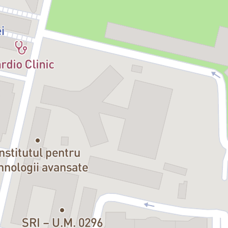
Julia Petreanu, Gabi Dobre, Mirela Bogdănescu, Ana Radu, Gabriela
Vlad, Gabriela Greban, Raluca Badea, Ruxandra Toma
Dresor papagal:
Bogdan Lazăr Andreescu
Eșarfă, Năvod și dansuri:
Ana Cristina Andrieș, Taheira Aija, Aurora
Neculache, Cristina Voicu, Loredana Acostachioaiei
Trapez:
Alyssa Lazăr
Orchestra:
Andreea Csibi - pian, Andrei Paraschiv - percuție,
Cristian Balaș / Lavinia Săteanu - vioară, Claudiu Mirea - chitară,
Vladi Săteanu - chitară bass
APOLODOR
este o producție Liberi Solis în colaborare cu Circul
Metropolitan București. Spectacolul este realizat cu susținerea
Grawe România, în parteneriat cu Radio Guerrilla și LP. StudioHub.
Mulțumiri pentru consiliere în LSR Fundației CODA Farmecul Tăcerii.
Liberi Solis
2025