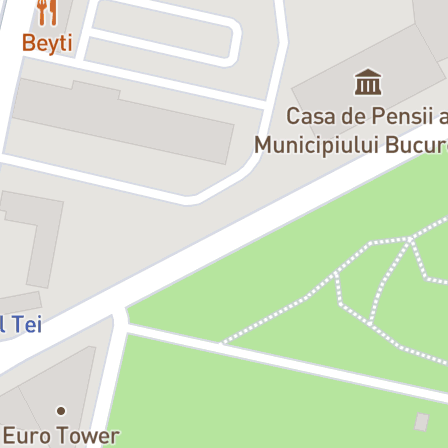
Recuziteri:
Marius Pătrașcu, Marcu Alexandru, Sebastian
Grigorescu, Eftimie Constantin, Marin Grigore, Cornel Spoială și
Constantin Matei
Un spectacol explorat de:
George Costin
Durata:
2h30 / Pauză: Da
Actori:
Mihai Niță, Alexandra Murăruș, Silva Helena Schmidt,
Cătălin Vîlcu, Ștefan Voicu, Corin Popescu, Victoria Ionescu,
Teodora Oancea
Cu participarea artiștilor Circului Metropolitan București:
Catarg:
Alexandru Andrieș, Andrei Oncescu, Iulian Gheorghe,
Alyssa Lazăr, Gamze Saldiz și Julia Petreanu
Bătută:
Costin Bellu și Dumitru Roșca
Mâini în mâini:
Mihail Ionescu și Bogdan Faraoneanu
Patine:
Florina Vasilescu și Răzvan Vasilescu
Rola rola:
Gabriel Nuță
Dresor cal:
Filimon Iordache
Călăreți:
Marius Dinu și Andrei Oncescu
Jonglerie și cercuri:
Marie Fătu, Emilia Rotaru, Alexandru Rotaru,
Alexandru Hoarca, Aysha Brinzea, Gamze Saldiz, Alyssa Lazăr,