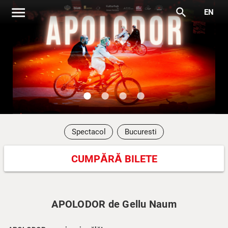
menu
search
EN
lens
lens
lens
lens
Spectacol
Bucuresti
CUMPĂRĂ BILETE
APOLODOR de Gellu Naum