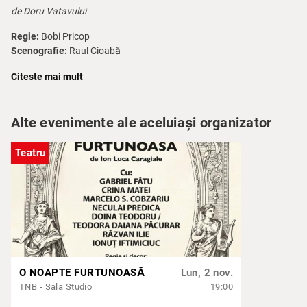
de Doru Vatavului
Regie:
Bobi Pricop
Scenografie:
Raul Cioabă
Muzică & video design:
iRONIC DISTORS
Citeste mai mult
Lighting design & regie tehnică:
Mihai Elian Culiță
Cu:
Adrian Ban, Ama Beschieru, Anamaria Codiță, Maria Moroșan,
Vlad Pânzaru, Bobi Pricop, Dan Pughineanu
Alte evenimente ale aceluiași organizator
Teatru
O NOAPTE FURTUNOASĂ
Lun, 2 nov.
TNB - Sala Studio
19:00