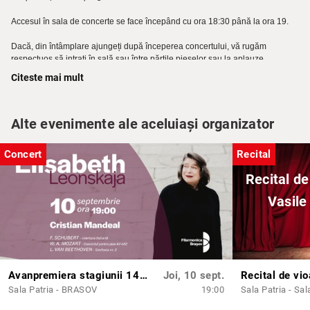
Accesul în sala de concerte se face începând cu ora 18:30 până la ora 19.
Dacă, din întâmplare ajungeți după începerea concertului, vă rugăm
respectuos să intrați în sală sau între părțile pieselor sau la aplauze.
Citeste mai mult
Pentru buna desfășurare a actului artistic, publicul spectator este invitat să
participe la spectacolele Filarmonicii Brașov cu respectarea cerințelor de
mai sus.
Alte evenimente ale aceluiași organizator
Concert
Recital
Recital de
Vasile
Avanpremiera stagiunii 149: Concert simfonic cu Cristian Mandeal și Elisabeth Leonskaja
Joi, 10 sept.
Sala Patria - BRASOV
19:00