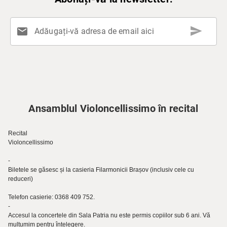
send
mail
Adăugați-vă adresa de email aici
Ansamblul Violoncellissimo în recital
Recital
Violoncellissimo
-
Biletele se găsesc și la casieria Filarmonicii Brașov (inclusiv cele cu
reduceri)
Telefon casierie: 0368 409 752.
-
Accesul la concertele din Sala Patria nu este permis copiilor sub 6 ani. Vă
mulțumim pentru înțelegere.