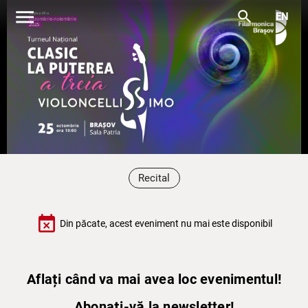
menu
search
EN
Recital
event_busy
Din păcate, acest eveniment nu mai este disponibil
Aflați când va mai avea loc evenimentul!
Abonați-vă la newsletter!