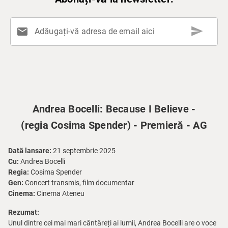
send
mail
Adăugați-vă adresa de email aici
Andrea Bocelli: Because I Believe -
(regia Cosima Spender) - Premieră - AG
Dată lansare:
21 septembrie 2025
Cu:
Andrea Bocelli
Regia:
Cosima Spender
Gen:
Concert transmis, film documentar
Cinema:
Cinema Ateneu
Rezumat:
Unul dintre cei mai mari cântăreți ai lumii, Andrea Bocelli are o voce