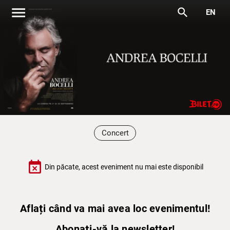
menu
search
EN
Concert
event_busy
Din păcate, acest eveniment nu mai este disponibil
Aflați când va mai avea loc evenimentul!
Abonați-vă la newsletter!