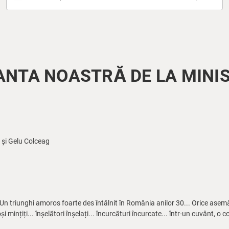
NTA NOASTRĂ DE LA MINI
și Gelu Colceag
n triunghi amoros foarte des întâlnit în România anilor 30... Orice asemă
mințiți... înșelători înșelați... încurcături încurcate... într-un cuvânt, o c