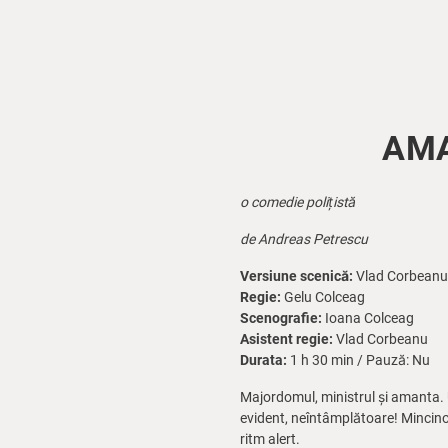
AMA
o comedie polițistă
de Andreas Petrescu
Versiune scenică:
Vlad Corbeanu 
Regie:
Gelu Colceag
Scenografie:
Ioana Colceag
Asistent regie:
Vlad Corbeanu
Durata:
1 h 30 min / Pauză: Nu
Majordomul, ministrul și amanta. U
evident, neîntâmplătoare! Mincinoși 
ritm alert.