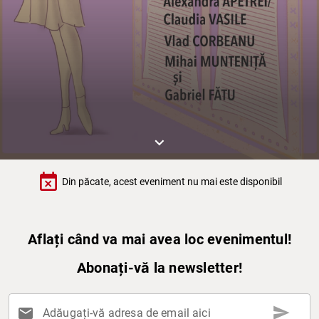
keyboard_arrow_down
event_busy
Din păcate, acest eveniment nu mai este disponibil
Aflați când va mai avea loc evenimentul!
Abonați-vă la newsletter!
send
mail
Adăugați-vă adresa de email aici