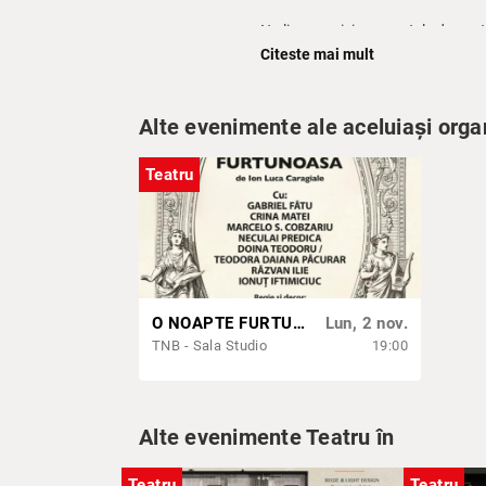
Nu lipsesc nici momentele dramatic
Ministrului Iorgu Vasiliu. Cu dec
Citeste mai mult
Inspector de poliție, care intervi
Amanta noastră de la Minister
să 
Alte evenimente ale aceluiași orga
Distribuție:
Adriana Trandafir, Ion
Teatru
O NOAPTE FURTUNOASĂ
Lun, 2 nov.
TNB - Sala Studio
19:00
Alte evenimente Teatru în
Teatru
Teatru