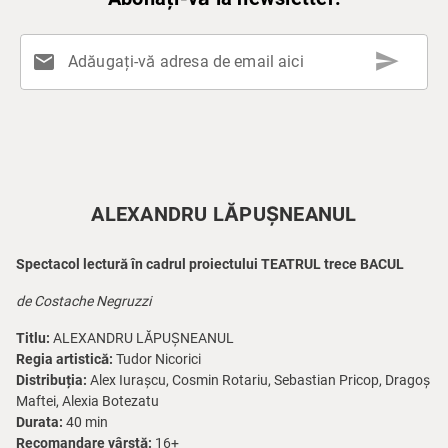
send
mail
Adăugați-vă adresa de email aici
ALEXANDRU LĂPUȘNEANUL
Spectacol lectură în cadrul proiectului TEATRUL trece BACUL
de Costache Negruzzi
Titlu:
ALEXANDRU LĂPUȘNEANUL
Regia artistică:
Tudor Nicorici
Distribuția:
Alex Iurașcu, Cosmin Rotariu, Sebastian Pricop, Dragoș
Maftei, Alexia Botezatu
Durata:
40 min
Recomandare vârstă:
16+