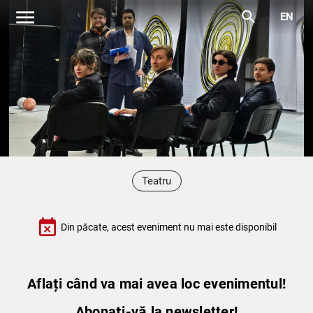
menu
search
EN
Teatru
event_busy
Din păcate, acest eveniment nu mai este disponibil
Aflați când va mai avea loc evenimentul!
Abonați-vă la newsletter!