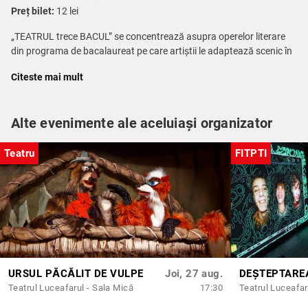
Preț bilet:
12 lei
„TEATRUL trece BACUL” se concentrează asupra operelor literare
din programa de bacalaureat pe care artiștii le adaptează scenic în
formatul spectacol-lectură. Proiectul îmbină esteticul și
Citeste mai mult
educaționalul, devenind astfel un material didactic de tip creativ,
care sprijină pregătirea liceenilor pentru examen, îi apropie și mai
mult de arta scenică și îi încurajează în practicile de lectură.
Alte evenimente ale aceluiași organizator
Teatru
FITPTI
URSUL PĂCĂLIT DE VULPE
Joi, 27 aug.
Teatrul Luceafarul - Sala Mică
17:30
Teatrul Luceafar