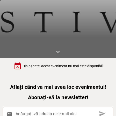
keyboard_arrow_down
event_busy
Din păcate, acest eveniment nu mai este disponibil
Aflați când va mai avea loc evenimentul!
Abonați-vă la newsletter!
send
mail
Adăugați-vă adresa de email aici