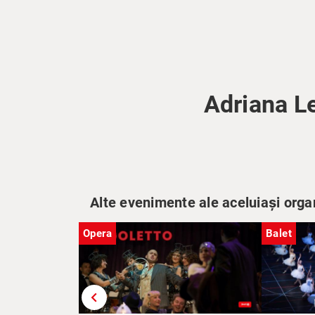
Adriana L
Alte evenimente ale aceluiași orga
Opera
Balet
chevron_left