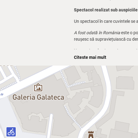
Spectacol realizat sub auspiciile
Un spectacol în care cuvintele se
A fost odată în România
este o po
reușesc să supraviețuiască cu demn
Un spectacol antrenant, provocator
erau dragostea, râsul, durerea. O 
Citeste mai mult
atunci și de azi. Și poate un răspun
Distribuție:
Ileana Olteanu
Eduard Adam
Violeta Huluba
Dragoș Huluba