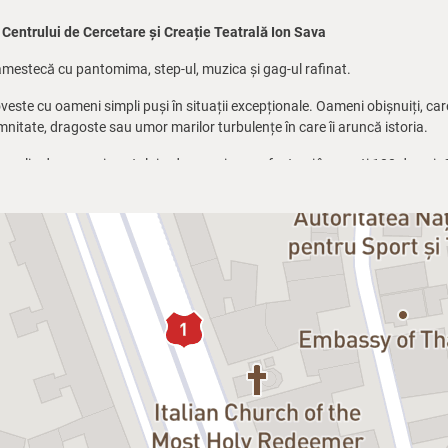
 Centrului de Cercetare și Creație Teatrală Ion Sava
 amestecă cu pantomima, step-ul, muzica și gag-ul rafinat.
veste cu oameni simpli puși în situații excepționale. Oameni obișnuiți, ca
itate, dragoste sau umor marilor turbulențe în care îi aruncă istoria.
, plin de umor și nostalgie, despre cine am fost noi în acești 100 de ani.
înșiruire de diapozitive colorate sau alb-negru reprezentând imagini din 
s pentru întrebările celor mai tineri dintre noi.