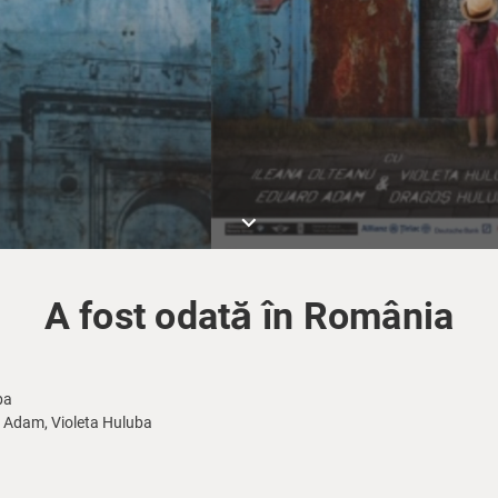
keyboard_arrow_down
A fost odată în România
ba
 Adam, Violeta Huluba