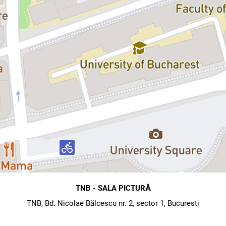
TNB - SALA PICTURĂ
TNB, Bd. Nicolae Bălcescu nr. 2, sector 1, Bucuresti
map
directions
Hartă
Direcții