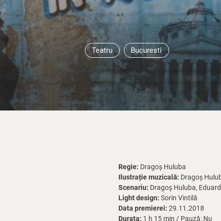
Teatru
Bucuresti
Regie:
Dragoș Huluba
Ilustrație muzicală:
Dragoș Hulu
Scenariu:
Dragoș Huluba, Eduard
Light design:
Sorin Vintilă
Data premierei:
29.11.2018
Durata:
1 h 15 min / Pauză: Nu