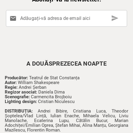
send
mail
Adăugați-vă adresa de email aici
A DOUĂSPREZECEA NOAPTE
Producător:
Teatrul de Stat Constanța
Autor:
William Shakespeare
Regie:
Andrei Șerban
Regizor asociat:
Daniela Dima
Scenografie:
Carmencita Brojboiu
Lighting design:
Cristian Niculescu
DISTRIBUȚIA:
Andrei Bibire, Cristiana Luca, Theodor
Șoptelea/Vlad Lință, Iulian Enache, Mihaela Velicu, Liviu
Manolache, Ecaterina Lupu, Cătălin Bucur, Marian
Adochiței/Emilian Oprea, Ștefan Mihai, Alina Manțu, Georgiana
Mazilescu, Florentin Roman.