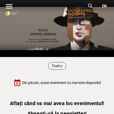
menu
search
EN
Teatru
event_busy
Din păcate, acest eveniment nu mai este disponibil
Aflați când va mai avea loc evenimentul!
Abonați-vă la newsletter!