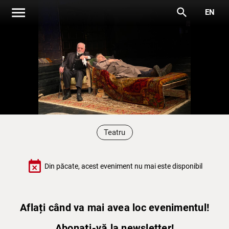
menu
search
EN
Teatru
event_busy
Din păcate, acest eveniment nu mai este disponibil
Aflați când va mai avea loc evenimentul!
Abonați-vă la newsletter!