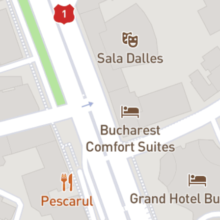
În lumea magică a teatrului și a copilăriei, totul este posibil. Poți să
lupți cu forțele rele, ținând în mână un balon pe post de sabie, și să
le învingi, pentru că la
Teatrul Național pentru Copii
Binele triumfă
întotdeauna prin luptă dreaptă
.
Fiind un spectacol interactiv, copiii trebuie să știe că există câte un
rol pentru fiecare dintre ei și, pe măsură ce povestea evoluează,
apare și șansa de a fi învingător.
De-a lungul stagiunii, toți copiii
vor urca pe scenă și vor deveni Eroi în nemuritoarele basme ale
românilor.
Distribuție:
Magicianul:
Marian Râlea, Bogdan Dumitrescu
Clovnul:
Florin Pârvu
Eroi de poveste:
Copiii din public