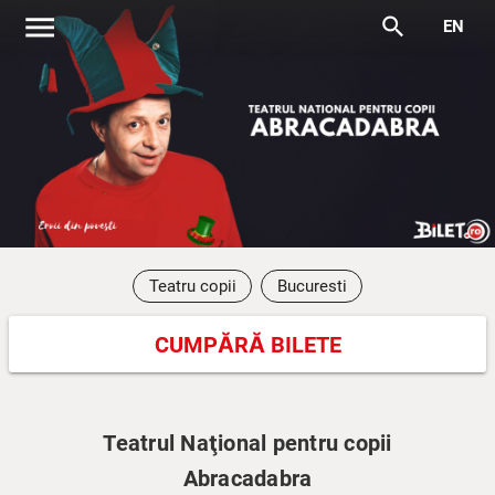
menu
search
EN
Teatru copii
Bucuresti
CUMPĂRĂ BILETE
Teatrul Naţional pentru copii
Abracadabra