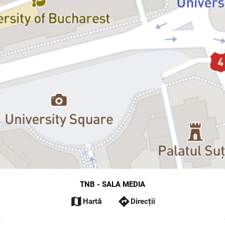
TNB - SALA MEDIA
map
directions
Hartă
Direcții