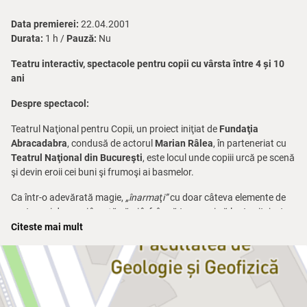
Data premierei:
22.04.2001
Durata:
1 h /
Pauză:
Nu
Teatru interactiv, spectacole pentru copii cu vârsta între 4 și 10
ani
Despre spectacol:
Teatrul Naţional pentru Copii, un proiect iniţiat de
Fundaţia
Abracadabra
, condusă de actorul
Marian Râlea
, în parteneriat cu
Teatrul Naţional din Bucureşti
, este locul unde copiii urcă pe scenă
şi devin eroii cei buni şi frumoşi ai basmelor.
Ca într-o adevărată magie,
„înarmaţi”
cu doar câteva elemente de
costum şi decor, ei învaţă să-şi înfrângă teama şi să lupte vitejeşte
cu duhurile rele, cu forţele întunecate din poveştile românilor, de ieri
Citeste mai mult
şi de azi.
Înarmaţi cu multă fantezie şi poftă de joc, dar şi cu o recuzită
neaşteptată, micuţii actori au șansa ca, la capătul premierei, să
concureze pentru un rol special:
Erou de Poveste
.