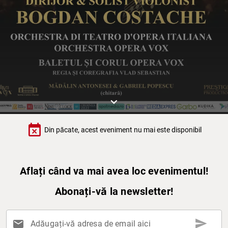
keyboard_arrow_down
event_busy
Din păcate, acest eveniment nu mai este disponibil
Aflați când va mai avea loc evenimentul!
Abonați-vă la newsletter!
send
mail
Adăugați-vă adresa de email aici