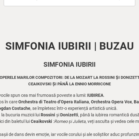
SIMFONIA IUBIRII | BUZAU
SIMFONIA IUBIRII
DOPERELE MARILOR COMPOZITORI: DE LA MOZART LA ROSSINI ȘI DONIZETTI 
CEAIKOVSKI ȘI PÂNĂ LA ENNIO MORRICONE
 vocile spun cea mai frumoasă poveste a lumii:
IUBIREA
.
os în care
Orchestra di Teatro d’Opera Italiana
,
Orchestra Opera Vox
,
Ba
 Bogdan Costache
, se împletesc într-o experiență artistică unică.
, la bucuria muzicii lui
Rossini
și
Donizetti
, până la iubirea romantică dusă 
ci din baletul lui
Ceaikovski
:
Romeo și Julieta
, veți asculta și vedea cele 
așii de dans devin emoție, iar vocile corului și ale soliștilor aduc profun