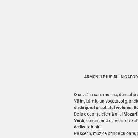
ARMONIILE IUBIRII ÎN CAPO
O
seară în care muzica, dansul și
Vă invităm la un spectacol grandi
de
dirijorul și solistul violonist
De la eleganța eternă a lui
Mozart
Verdi
, continuând cu eroii romanti
dedicate iubirii.
Pe scenă, muzica prinde culoare, p