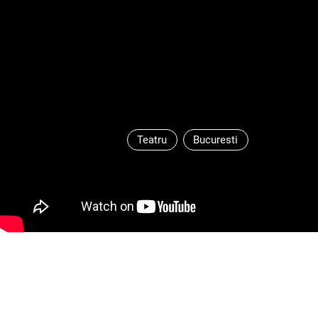
Teatru
Bucuresti
de Eduardo Aldan