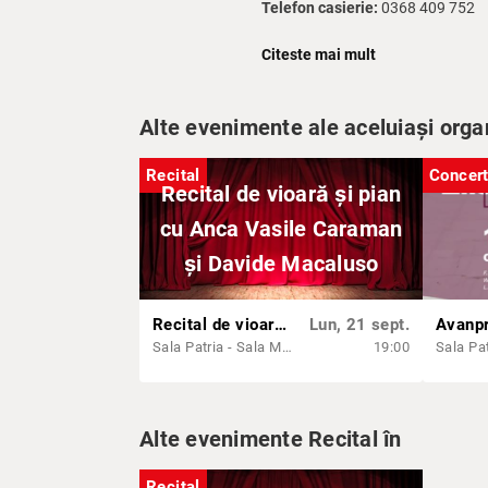
Telefon casierie:
0368 409 752
Accesul la concertele din Sala Pat
Citeste mai mult
Accesul în sala de concerte se fa
Alte evenimente ale aceluiași orga
Dacă, din întâmplare ajungeți după
Pentru buna desfășurare a actului 
Recital
Concer
Recital de vioară și pian
cerințelor de mai sus.
cu Anca Vasile Caraman
și Davide Macaluso
Recital de vioară și pian cu Anca Vasile Caraman și Davide Macaluso
Lun, 21 sept.
Sala Patria - Sala Muzicii de Camera
19:00
Sala Pa
Alte evenimente Recital în
Recital