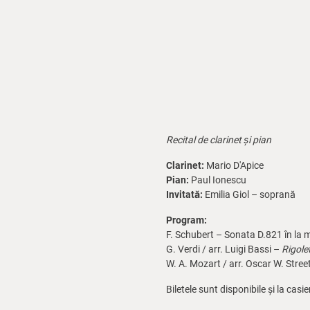
Recital de clarinet și pian
Clarinet:
Mario D'Apice
Pian:
Paul Ionescu
Invitată:
Emilia Giol – soprană
Program:
F. Schubert – Sonata D.821 în la m
G. Verdi / arr. Luigi Bassi –
Rigole
W. A. Mozart / arr. Oscar W. Stree
Biletele sunt disponibile și la casi