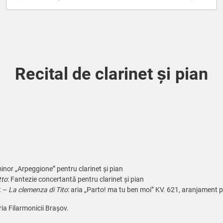
Recital de clarinet și pian
inor „Arpeggione” pentru clarinet și pian
tto
: Fantezie concertantǎ pentru clarinet și pian
t –
La clemenza di Tito
: aria „Parto! ma tu ben moi” KV. 621, aranjament p
eria Filarmonicii Brașov.