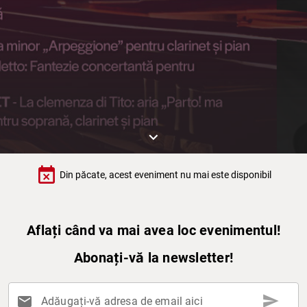
keyboard_arrow_down
event_busy
Din păcate, acest eveniment nu mai este disponibil
Aflați când va mai avea loc evenimentul!
Abonați-vă la newsletter!
send
mail
Adăugați-vă adresa de email aici