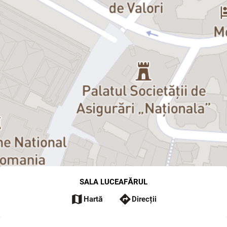
SALA LUCEAFĂRUL
map
directions
Hartă
Direcții