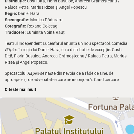
Distribuție:
Costi Diță, Florin Busuioc, Andreea Grămoșteanu /
Raluca Petra, Marius Rizea și Angel Popescu
Regie:
Daniel Hara
Scenografie:
Monica Păduraru
Coregrafie:
Roxana Colceag
Traducere:
Luminița Voina Răuț
Teatrul Independent Luceafărul anunță un nou spectacol, comedia
Răpire
, în regia lui Daniel Hara, cu o distribuție de excepție: Costi
Diță, Florin Busuioc, Andreea Grămoșteanu / Raluca Petra, Marius
Rizea și Angel Popescu.
Spectacolul
Răpire
se naște din nevoia de a râde de sine, de
aproapele și de adversitatea care ne înconjoară. Când cei care
trebuie să aibă grijă de bunăstarea noastră ne fură și ne ignoră, nu
Citeste mai mult
mai rămâne nimic de făcut decât să luăm măsuri în acest sens.
Paco, protagonistul nostru, în încercarea disperată de a-și salva
locul de muncă și pentru a evita să-și piardă casa, hotărăște să ia
măsuri extreme, devenind astfel un justițiar, ca Charles Bronson, ca
Batman… Dar Paco nu este nici Charles Bronson, nici Batman, Paco
este doar Paco… un măcelar din piața Latină… este doar un