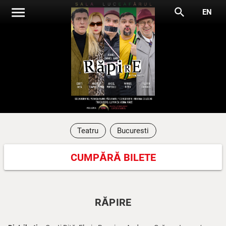
menu
search
EN
Teatru
Bucuresti
CUMPĂRĂ BILETE
RĂPIRE