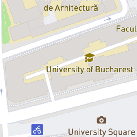
personaj în spumoasa comedie
Răpire
, scrisă de Fran Nortes. Iar
noi, la finalul spectacolului, nu avem de ales decât să râdem, să ne
bucurăm, să acceptăm cine suntem și să avem încredere că totul va
fi bine.