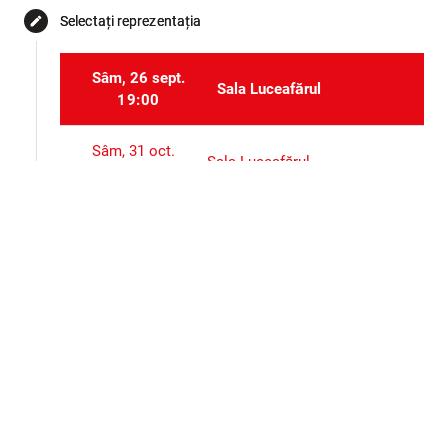
Selectați reprezentația
edit
Sâm, 26 sept.
Sala Luceafărul
19:00
Sâm, 31 oct.
Sala Luceafărul
19:00
Sâm, 28 nov.
Sala Luceafărul
19:00
Selectați locurile
event_seat
Alte evenimente ale aceluiași organizator