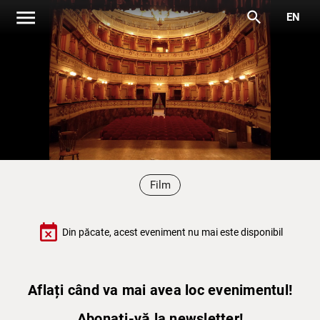
menu
search
EN
Film
event_busy
Din păcate, acest eveniment nu mai este disponibil
Aflați când va mai avea loc evenimentul!
Abonați-vă la newsletter!