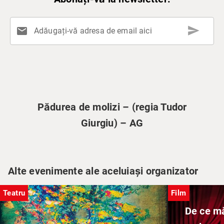
send
mail
Adăugați-vă adresa de email aici
Pădurea de molizi – (regia Tudor
Giurgiu) – AG
Alte evenimente ale aceluiași organizator
Teatru
Film
De ce m