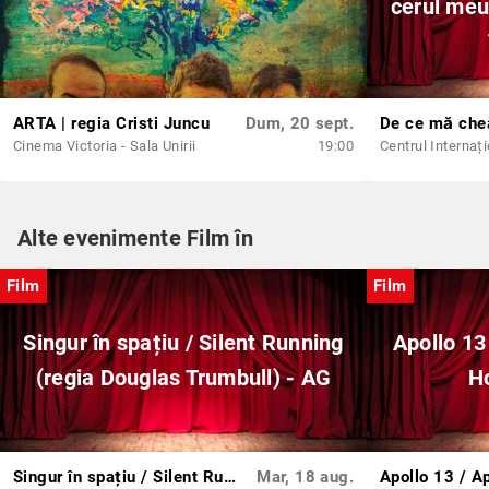
cerul meu
ARTA | regia Cristi Juncu
Dum, 20 sept.
Cinema Victoria - Sala Unirii
19:00
Alte evenimente Film în
Film
Film
Singur în spațiu / Silent Running
Apollo 13
(regia Douglas Trumbull) - AG
H
Singur în spațiu / Silent Running (regia Douglas Trumbull) - AG
Mar, 18 aug.