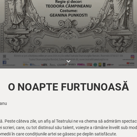
keyboard_arrow_down
O NOAPTE FURTUNOASĂ
eanu
ă. Peste câteva zile, un afiș al Teatrului ne va chema să admirăm spectac
i scrieri, care, cu tot distinsul său talent, voiește a rămâne învelit sub 
omedii în care condițiunile artei se găsesc pe deplin satisfăcute.