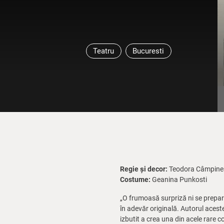
Teatru
Bucuresti
Regie și decor:
Teodora Câmpin
Costume:
Geanina Punkosti
„O frumoasă surpriză ni se prepar
în adevăr originală. Autorul aceste
izbutit a crea una din acele rare c