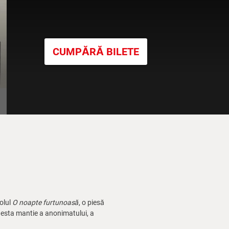
CUMPĂRĂ BILETE
olul
O noapte furtunoasă
, o piesă
modesta mantie a anonimatului, a