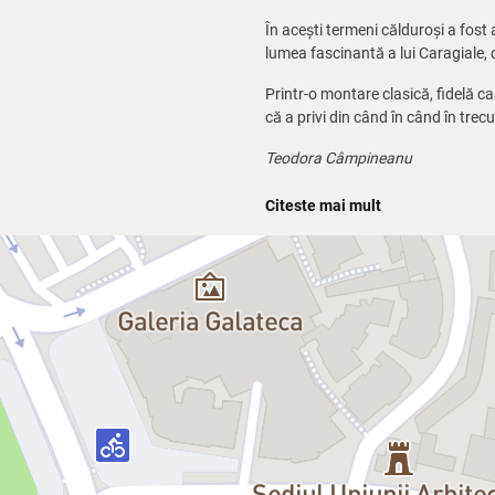
În acești termeni călduroși a fost
lumea fascinantă a lui Caragiale, 
Printr-o montare clasică, fidelă car
că a privi din când în când în trec
Teodora Câmpineanu
Distribuție:
Citeste mai mult
Rică Venturiano:
Gabriel Fătu
Veta:
Crina Matei
Jupân Dumitrache:
Marcelo S. Co
Nae Ipingescu:
Neculai Predica
Zița:
Doina Teodoru / Teodora Da
Chiriac:
Răzvan Ilie
Spiridon:
Ionuț Iftimiciuc