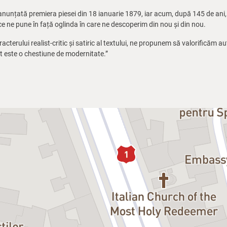
 anunțată premiera piesei din 18 ianuarie 1879, iar acum, după 145 de ani, 
ce ne pune în față oglinda în care ne descoperim din nou și din nou.
acterului realist-critic și satiric al textului, ne propunem să valorificăm au
ut este o chestiune de modernitate.”
bzariu
iana Păcurar