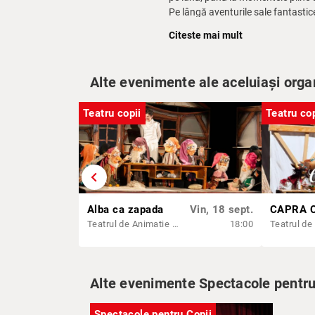
Pe lângă aventurile sale fantastic
din spatele măștii sale de aventur
Citeste mai mult
descoerire personală.
Echipa de creație a spectacolului 
muzical memorabil, potrivit pentr
Alte evenimente ale aceluiași orga
neuitat, în care imaginație și ave
Teatru copii
Teatru cop
chevron_left
Alba ca zapada
Vin, 18 sept.
Teatrul de Animatie Țăndărică - Sala Lahovari
18:00
Alte evenimente Spectacole pentru 
Spectacole pentru Copii