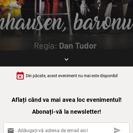
keyboard_arrow_down
event_busy
Din păcate, acest eveniment nu mai este disponibil
Aflați când va mai avea loc evenimentul!
Abonați-vă la newsletter!
send
mail
Adăugați-vă adresa de email aici