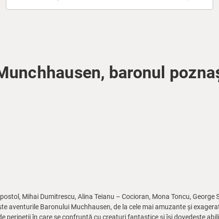
Munchhausen, baronul pozna
 Apostol, Mihai Dumitrescu, Alina Teianu – Cocioran, Mona Toncu, George 
e aventurile Baronului Muchhausen, de la cele mai amuzante și exagerate
 peripeții în care se confruntă cu creaturi fantastice și își dovedește abil