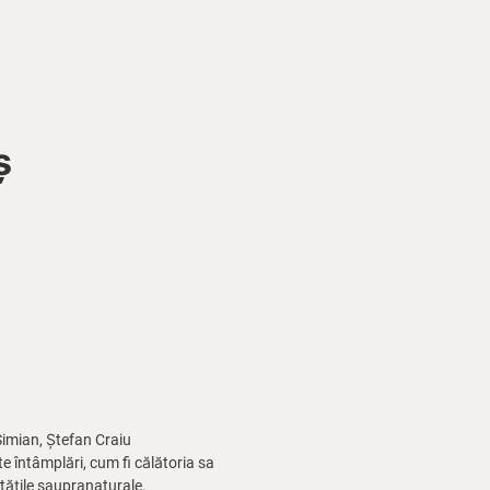
ș
Simian, Ștefan Craiu
 întâmplări, cum fi călătoria sa
itățile saupranaturale.