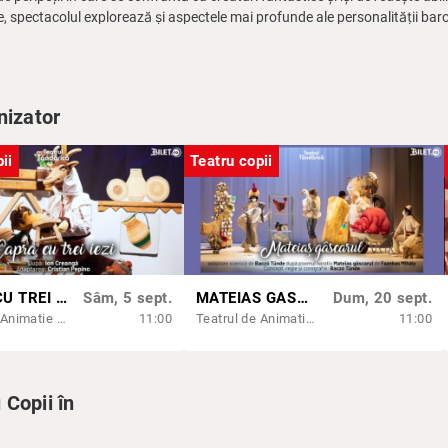
e, spectacolul explorează și aspectele mai profunde ale personalității bar
ier neînfricat. Povestea sa este una plină de curaj, imaginație și amuzament
a lucrat cu pasiune pentru a aduce în scenă această poveste fascinantă, i
u toate vârstele. „Muchhausen, baronul poznaș”, promite să ofere publicul
nizator
ntura se întâlnesc într-un mod spectaculos.
ii
Teatru copii
CAPRA CU TREI IEZI
Sâm, 5 sept.
MATEIAS GASCARUL
Dum, 20 sept.
Teatrul de Animatie Țăndărică - Sala Lahovari
11:00
Teatrul de Animatie Țăndărică - Sala Lahovari
11:00
Copii în