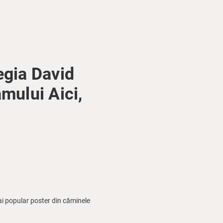
egia David
amului Aici,
ai popular poster din căminele