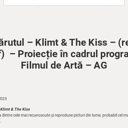
sărutul – Klimt & The Kiss – (r
) – Proiecție în cadrul progr
Filmul de Artă – AG
2023
 Klimt & The Kiss
 dintre cele mai recunoscute și reproduse picturi din lume, probabil cel m
.