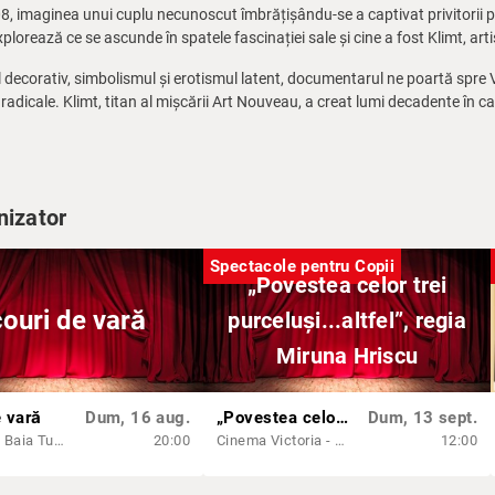
08, imaginea unui cuplu necunoscut îmbrățișându-se a captivat privitorii pr
xplorează ce se ascunde în spatele fascinației sale și cine a fost Klimt, arti
 decorativ, simbolismul și erotismul latent, documentarul ne poartă spre Vi
 radicale. Klimt, titan al mișcării Art Nouveau, a creat lumi decadente în c
sc spectaculos.
fluențele extraordinare din spatele unuia dintre cele mai apreciate tablouri
nizator
Spectacole pentru Copii
„Povestea celor trei
ouri de vară
purceluși...altfel”, regia
Miruna Hriscu
e vară
Dum, 16 aug.
„Povestea celor trei purceluși...altfel”, regia Miruna Hriscu
Dum, 13 sept.
Amfiteatru Baia Turcească
20:00
Cinema Victoria - Sala Unirii
12:00