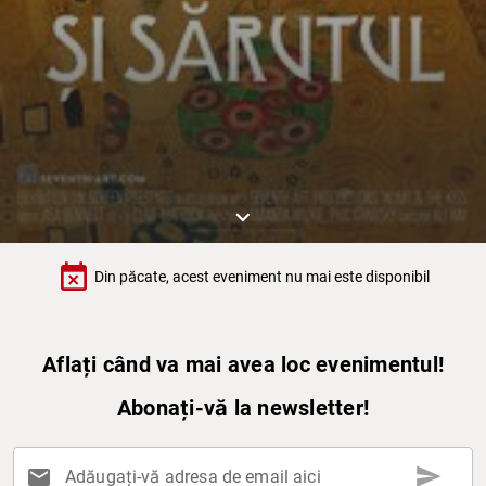
keyboard_arrow_down
event_busy
Din păcate, acest eveniment nu mai este disponibil
Aflați când va mai avea loc evenimentul!
Abonați-vă la newsletter!
send
mail
Adăugați-vă adresa de email aici