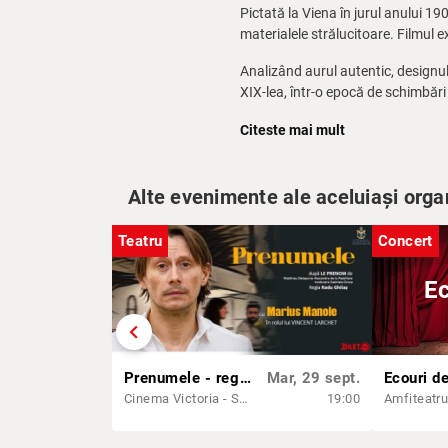
Pictată la Viena în jurul anului 19
materialele strălucitoare. Filmul e
Analizând aurul autentic, designul
XIX-lea, într-o epocă de schimbări
antică și modernitatea se împlete
Citeste mai mult
Descoperiți viața scandaloasă și in
Alte evenimente ale aceluiași orga
Teatru
Concert
Ec
chevron_left
Prenumele - regia Radu Ghilaș
Mar, 29 sept.
Ecouri d
Cinema Victoria - Sala Unirii
19:00