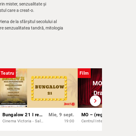
in mister, senzualitate și
stul care a creat-o.
ena de la sfârșitul secolului al
are senzualitatea tandră, mitologia
 din istorie.
Teatru
Film
MO – (regia Ra
Dragomir) – N 
chevron_right
Bungalow 21 I regia Răzvan Oprea
Mie, 9 sept.
MO – (regia Radu Dragomir) – N 15
Sâm,
Cinema Victoria - Sala Unirii
19:00
Centrul Internațional de Artă Contemporană - Baia Turcească Iași