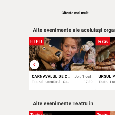
Detalii pe
www.luceafarul-theatr
Citeste mai mult
Alte evenimente ale aceluiași orga
FITPTI
Teatru
chevron_left
CARNAVALUL DE CARTON | FITPTI 2026
Joi, 1 oct.
Teatrul Luceafarul - Sala Mică
17:30
Alte evenimente Teatru în
Teatru
Teatru