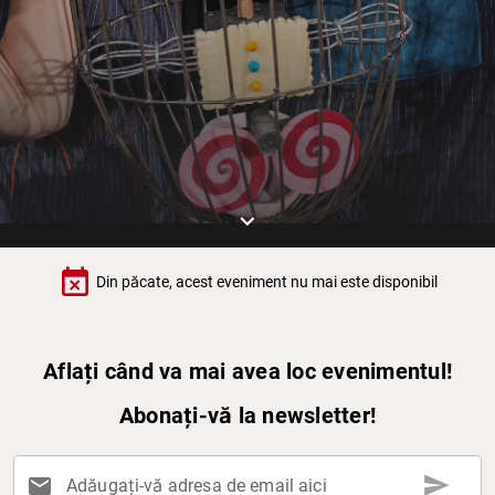
keyboard_arrow_down
event_busy
Din păcate, acest eveniment nu mai este disponibil
Aflați când va mai avea loc evenimentul!
Abonați-vă la newsletter!
send
mail
Adăugați-vă adresa de email aici