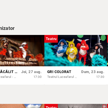
e.ro
nizator
Teatru
URSUL PĂCĂLIT DE VULPE
Joi, 27 aug.
GRI COLORAT
Dum, 23 aug.
Teatrul Luceafarul - Sala Mică
17:30
Teatrul Luceafarul - Sala Mică
17:30
Teatru