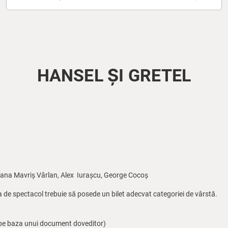
HANSEL ȘI GRETEL
liana Mavriș Vârlan
,
Alex Iurașcu
,
George Cocoș
a de spectacol trebuie să posede un bilet adecvat categoriei de vârstă.
i (pe baza unui document doveditor)