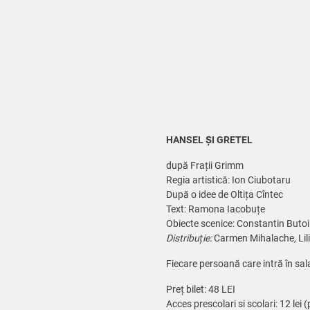
HANSEL ȘI GRETEL
după Frații Grimm
Regia artistică: Ion Ciubotaru
După o idee de Oltița Cîntec
Text: Ramona Iacobuțe
Obiecte scenice: Constantin Butoi
Distribuție:
Carmen Mihalache
,
Li
Fiecare persoană care intră în sal
Preț bilet: 48 LEI
Acces prescolari si scolari: 12 le