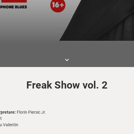
keyboard_arrow_down
Freak Show vol. 2
rpretare:
Florin Piersic Jr.
t
u Valentin