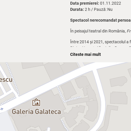
Data premierei:
01.11.2022
Durata:
2 h / Pauză: Nu
Spectacol nerecomandat persoan
În peisajul teatral din România,
Fr
Între 2014 și 2021, spectacolul a f
Piatra Neamț, Alba Iulia, Brașov, 
Citeste mai mult
Freak Show vol. 2
nu este o contin
Fiecare monolog dă viață unui pers
actorului.
Realizat după un material scris, reg
să-și coboare ochii spre smartphon
One-Man-Show:
Florin Piersic Jr.