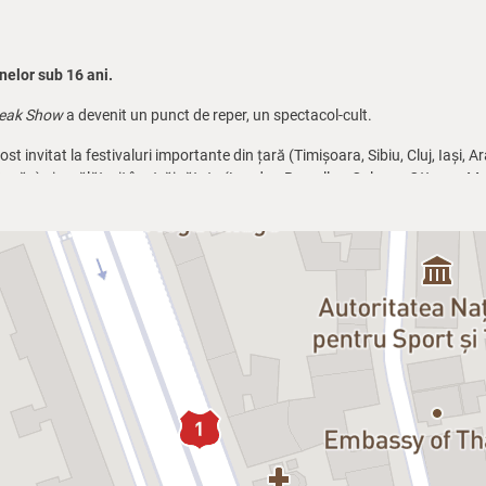
elor sub 16 ani.
eak Show
a devenit un punct de reper, un spectacol-cult.
ost invitat la festivaluri importante din țară (Timișoara, Sibiu, Cluj, Iași,
Bacău) și a călătorit în străinătate (Londra, Bruxelles, Calgary, Ottawa, M
uare a one-man-show-ului pe care Florin Piersic Jr. îl joacă de nouă ani, 
onaj diferit, esența de bază fiind comedia, însă elementul tragic se insi
izat și interpretat de Florin Piersic Jr.,
Freak Show vol. 2
este spectacolul
e. (Lupta actorului de teatru cu device-urile lumii moderne a devenit, într