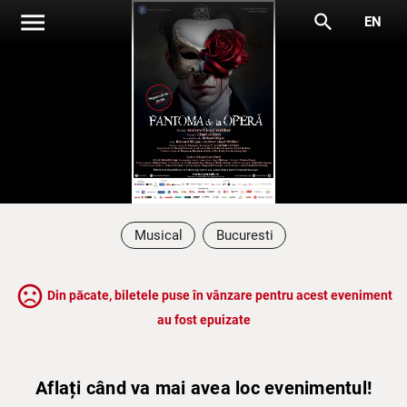
menu
search
EN
Musical
Bucuresti
sentiment_very_dissatisfied
Din păcate, biletele puse în vânzare pentru acest eveniment
au fost epuizate
Aflați când va mai avea loc evenimentul!