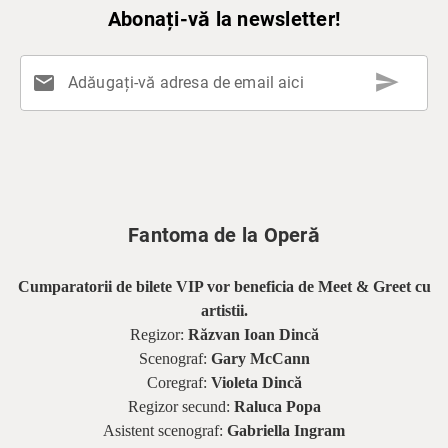
Abonați-vă la newsletter!
send
mail
Adăugați-vă adresa de email aici
Fantoma de la Operă
Cumparatorii de bilete VIP vor beneficia de Meet & Greet cu
artistii.
Regizor:
Răzvan Ioan Dincă
Scenograf:
Gary McCann
Coregraf:
Violeta Dincă
Regizor secund:
Raluca Popa
Asistent scenograf:
Gabriella Ingram