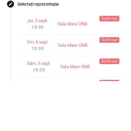
Selectați reprezentația
edit
Sold out
Joi, 3 sept.
Sala Mare ONB
18:30
Sold out
Vin, 4 sept.
Sala Mare ONB
18:30
Sold out
Sâm, 5 sept.
Sala Mare ONB
18:30
Sold out
Dum, 6 sept.
Sala Mare ONB
18:30
Sold out
Mar, 8 sept.
Sala Mare ONB
18:30
Sold out
Mie, 9 sept.
Sala Mare ONB