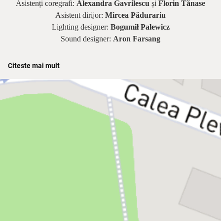
Asistenți coregrafi:
Alexandra Gavrilescu
și
Florin Tănase
Asistent dirijor:
Mircea Pădurariu
Lighting designer:
Bogumił Palewicz
Sound designer:
Aron Farsang
Citeste mai mult
Dirijor:
Daniel Jinga
Phantom:
Adrian Nour |
Christine:
Irina Baianț |
Raoul:
Kyrie
Mendél |
Carlotta:
Rodica Ștefan |
Piangi:
Andrei Petre |
Mr.
Firmin:
Radu Ion |
Mr. Andre:
Ernest Fazekaș /
Cătălin
Petrescu
|
Madame Giry:
Judith State |
Meg Giry:
Alina
Petrică |
Mr.
Reyer:
Cosmin Seleși
/
Alexandru Nagy |
Mr.
Lefevre -
Ernest Fazekaș / Cătălin Petrescu |
Buquet:
Ionuț
Burlan
*Cu participarea Orchestrei, Corului și Baletului Operei Naționale
București
**Instituția își rezervă dreptul de a aduce modificări în distribuțiile
spectacolelor în cazul în care situația le impune.