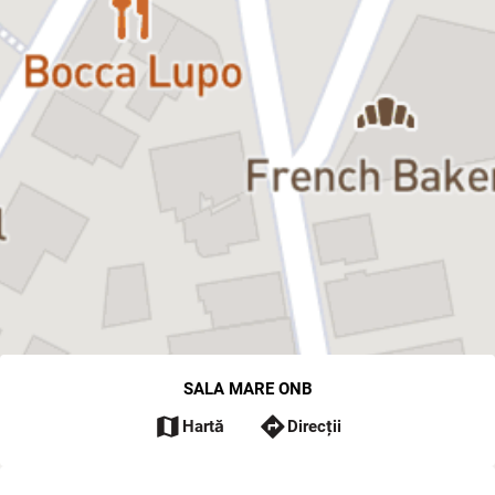
SALA MARE ONB
map
directions
Hartă
Direcții