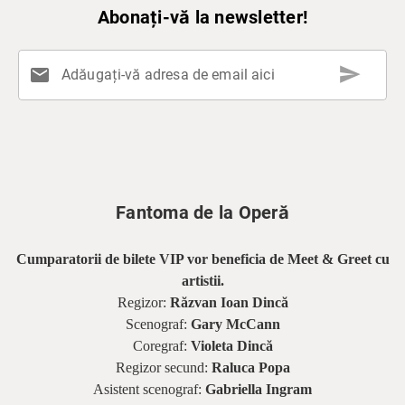
Abonați-vă la newsletter!
send
mail
Adăugați-vă adresa de email aici
Fantoma de la Operă
Cumparatorii de bilete VIP vor beneficia de Meet & Greet cu
artistii.
Regizor:
Răzvan Ioan Dincă
Scenograf:
Gary McCann
Coregraf:
Violeta Dincă
Regizor secund:
Raluca Popa
Asistent scenograf:
Gabriella Ingram