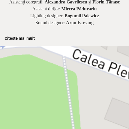
Asistenți coregrafi:
Alexandra Gavrilescu
și
Florin Tănase
Asistent dirijor:
Mircea Pădurariu
Lighting designer:
Bogumił Palewicz
Sound designer:
Aron Farsang
Citeste mai mult
Dirijor:
Daniel Jinga
Phantom:
Adrian Nour |
Christine:
Irina Baianț |
Raoul:
Kyrie
Mendél |
Carlotta:
Rodica Ștefan |
Piangi:
Andrei Petre |
Mr.
Firmin:
Radu Ion |
Mr. Andre:
Ernest Fazekaș /
Cătălin
Petrescu
|
Madame Giry:
Judith State |
Meg Giry:
Alina
Petrică |
Mr.
Reyer:
Cosmin Seleși
/
Alexandru Nagy |
Mr.
Lefevre -
Ernest Fazekaș / Cătălin Petrescu |
Buquet:
Ionuț
Burlan
*Cu participarea Orchestrei, Corului și Baletului Operei Naționale
București
**Instituția își rezervă dreptul de a aduce modificări în distribuțiile
spectacolelor în cazul în care situația le impune.