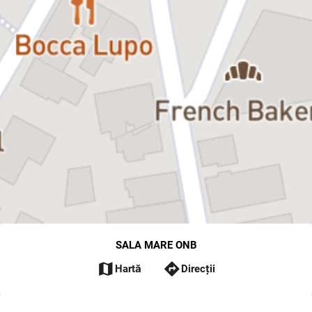
SALA MARE ONB
map
directions
Hartă
Direcții