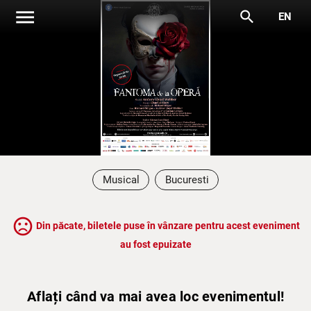
menu
search
EN
Musical
Bucuresti
sentiment_very_dissatisfied
Din păcate, biletele puse în vânzare pentru acest eveniment
au fost epuizate
Aflați când va mai avea loc evenimentul!