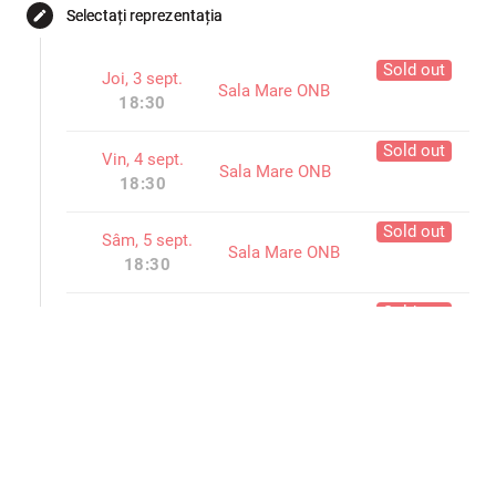
Selectați reprezentația
edit
Sold out
Joi, 3 sept.
Sala Mare ONB
18:30
Sold out
Vin, 4 sept.
Sala Mare ONB
18:30
Sold out
Sâm, 5 sept.
Sala Mare ONB
18:30
Sold out
Dum, 6 sept.
Sala Mare ONB
18:30
Sold out
Mar, 8 sept.
Sala Mare ONB
18:30
Sold out
Mie, 9 sept.
Sala Mare ONB