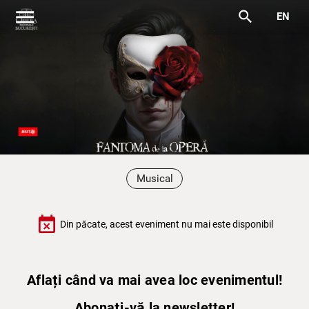
menu
search
EN
Musical
event_busy
Din păcate, acest eveniment nu mai este disponibil
Aflați când va mai avea loc evenimentul!
Abonați-vă la newsletter!