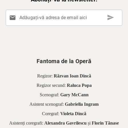
send
mail
Adăugați-vă adresa de email aici
Fantoma de la Operă
Regizor:
Răzvan Ioan Dincă
Regizor secund:
Raluca Popa
Scenograf:
Gary McCann
Asistent scenograf:
Gabriella Ingram
Coregraf:
Violeta Dincă
Asistenți coregrafi:
Alexandra Gavrilescu
și
Florin Tănase