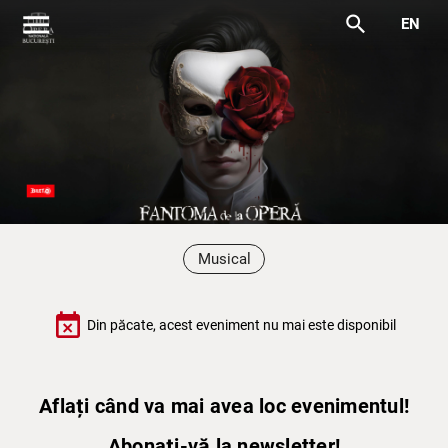
menu
search
EN
Musical
event_busy
Din păcate, acest eveniment nu mai este disponibil
Aflați când va mai avea loc evenimentul!
Abonați-vă la newsletter!