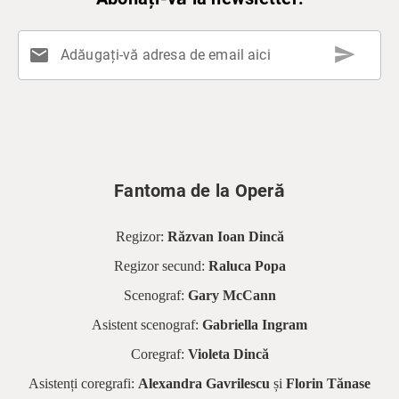
send
mail
Adăugați-vă adresa de email aici
Fantoma de la Operă
Regizor:
Răzvan Ioan Dincă
Regizor secund:
Raluca Popa
Scenograf:
Gary McCann
Asistent scenograf:
Gabriella Ingram
Coregraf:
Violeta Dincă
Asistenți coregrafi:
Alexandra Gavrilescu
și
Florin Tănase