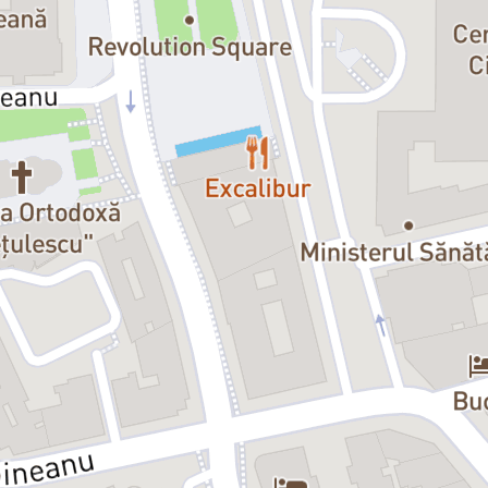
Premiul pentru Dramaturgie Nouă 
regizat atât spectacole de teatru, 
Extraordinară viață
(
La vida extr
Teatrul Național ”Cervantes” din 
Distribuția
Aurora – Aida Economu
Blanca – Mihaela Velicu
Voice-over – Irina Margareta Nist