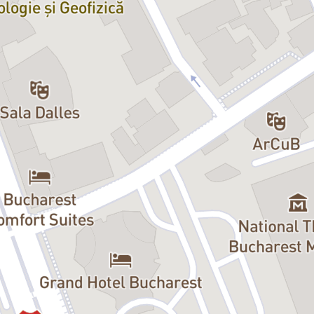
iesă și Cea mai bună regie. A
 mondială a avut loc în 2018, la