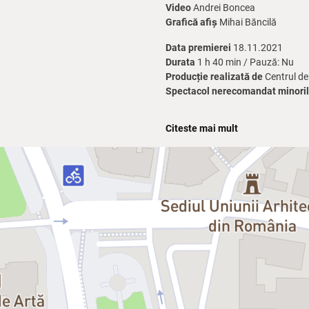
Video
Andrei Boncea
Grafică afiș
Mihai Băncilă
Data premierei
18.11.2021
Durata
1 h 40 min / Pauză: Nu
Producție realizată de
Centrul de
Spectacol nerecomandat minorilor
Spectacolul
Extraordinară viață
, 
Citeste mai mult
mărturisiri și trăiri intense. Două 
ale feminismului. Un tablou viu, p
puternică și autentică.
Actrițele Aida Economu și Mihaela
În
Extraordinară viață
călătorim pr
privesc împreună luna ținându-se 
"Cred cu tărie că noi, ca oameni, 
și tu ești eu. Întâlnirea dintre Au
un martor care le poate ajuta să 
Dramaturgul și regizorul argentini