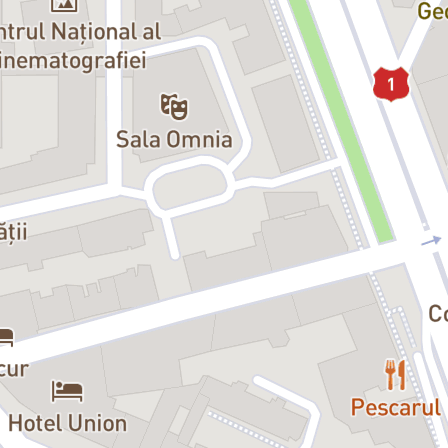
(2015), Premiul Teatro del Mundo și Premiul Hugo pentru Cea mai bună p
cât și de operă, iar în prezent este profesor de dramaturgie și actorie.
aordinaria
) este montată acum în premieră națională în România. Premiera
Argentina.
or