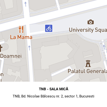
TNB - SALA MICĂ
TNB, Bd. Nicolae Bălcescu nr. 2, sector 1, Bucuresti
map
directions
Hartă
Direcții