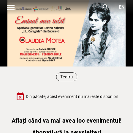
menu
search
EN
Teatru
event_busy
Din păcate, acest eveniment nu mai este disponibil
Aflați când va mai avea loc evenimentul!
Abonați-vă la newsletter!