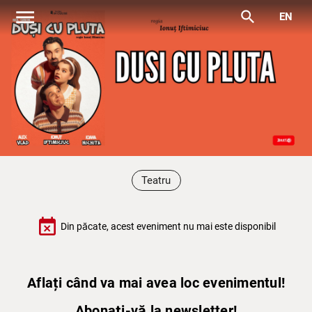
menu
search
EN
Teatru
event_busy
Din păcate, acest eveniment nu mai este disponibil
Aflați când va mai avea loc evenimentul!
Abonați-vă la newsletter!