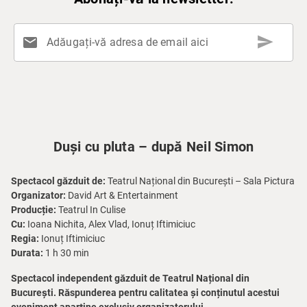
send
mail
Adăugați-vă adresa de email aici
Duși cu pluta – după Neil Simon
Spectacol găzduit de:
Teatrul Național din București – Sala Pictura
Organizator:
David Art & Entertainment
Producție:
Teatrul In Culise
Cu:
Ioana Nichita, Alex Vlad, Ionuț Iftimiciuc
Regia:
Ionuț Iftimiciuc
Durata:
1 h 30 min
Spectacol independent găzduit de Teatrul Național din
București. Răspunderea pentru calitatea și conținutul acestui