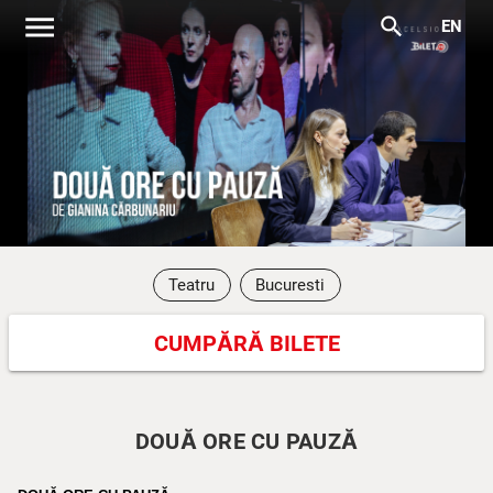
menu
search
EN
Teatru
Bucuresti
CUMPĂRĂ BILETE
DOUĂ ORE CU PAUZĂ