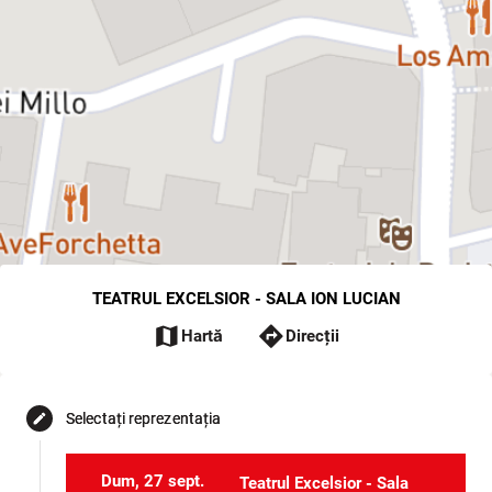
TEATRUL EXCELSIOR - SALA ION LUCIAN
map
directions
Hartă
Direcții
Selectați reprezentația
edit
Dum, 27 sept.
Teatrul Excelsior - Sala