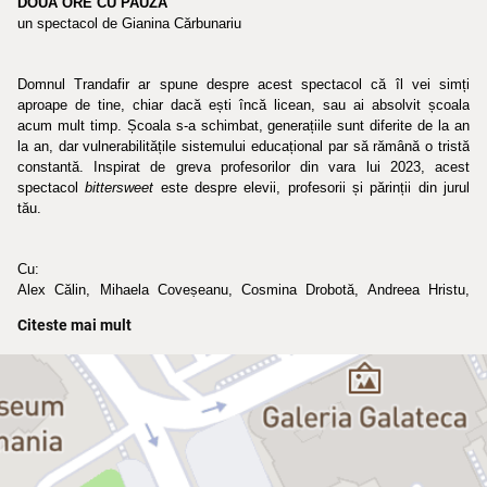
DOUĂ ORE CU PAUZĂ
un spectacol de Gianina Cărbunariu
Domnul Trandafir ar spune despre acest spectacol că îl vei simți 
aproape de tine, chiar dacă ești încă licean, sau ai absolvit școala 
acum mult timp. Școala s-a schimbat, generațiile sunt diferite de la an 
la an, dar vulnerabilitățile sistemului educațional par să rămână o tristă 
constantă. Inspirat de greva profesorilor din vara lui 2023, acest 
spectacol 
bittersweet
 este despre elevii, profesorii și părinții din jurul 
tău.
Cu:
Alex Călin, Mihaela Coveșeanu, Cosmina Drobotă, Andreea Hristu, 
Ioana Niculae, Alex Popa, István Téglás, Annemary Ziegler
Citeste mai mult
Scenariul și regia: Gianina Cărbunariu
Scenografia: Adrian Ganea
Lighting design: Cristi Niculescu
Muzică originală: Oscar Ungvári
Mișcare scenică: Ioana Marchidan
Cameră / figurație: Andrei Ionescu