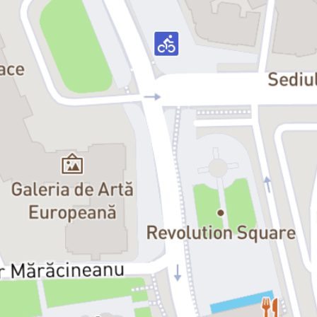
Producător delegat: Vasea Blohat
„Ce se poate întâmpla în două ore cu pauză? Fără a avea pretenția că 
putem face o evaluare a sistemului educațional românesc, am încercat 
să punem câteva întrebări. Discuțiile cu profesori de literatură din țară, 
în special din mediul preuniversitar, au fost principala sursă de 
inspirație pentru spectacolul de ficțiune la care scenariul a fost scris în 
timpul lucrului. Am lăsat ușile sălii de teatru deschise pe parcursul 
repetițiilor, astfel încât, la experiența noastră directă, s-au adăugat 
articole, interviuri, intervenții în spațiul public prilejuite de protestele 
profesorilor din mai-iunie 2023” (Gianina Cărbunariu)
Recomandare de vârstă: 12+
Durată: 2h 
Data premierei: 7 octombrie 2023