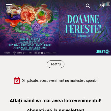
menu
search
EN
Teatru
event_busy
Din păcate, acest eveniment nu mai este disponibil
Aflați când va mai avea loc evenimentul!
Abonați-vă la newsletter!