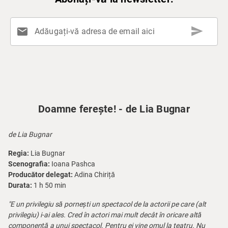
send
mail
Adăugați-vă adresa de email aici
Doamne ferește! - de Lia Bugnar
de Lia Bugnar
Regia:
Lia Bugnar
Scenografia:
Ioana Pashca
Producător delegat:
Adina Chiriță
Durata:
1 h 50 min
"E un privilegiu să pornești un spectacol de la actorii pe care (alt
privilegiu) i-ai ales. Cred în actori mai mult decât în oricare altă
componență a unui spectacol. Pentru ei vine omul la teatru. Nu