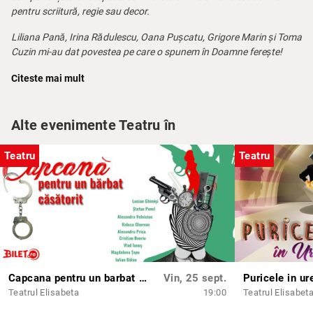
pentru scriitură, regie sau decor.
Liliana Pană, Irina Rădulescu, Oana Pușcatu, Grigore Marin și Toma
Cuzin mi-au dat povestea pe care o spunem în Doamne ferește!
I-am văzut și am știut ce trebuie să scriu. N-am să vă mint, e ca în
Citeste mai mult
toate piesele mele o poveste despre iubire. Neîncadrabilă în
comedie sau dramă, pentru că râsul se amestecă indisciplinat cu
nodul în gât.
Alte evenimente Teatru în
Cinci oameni care vor să fie iubiți vă spun povestea lor și
Doamne
Teatru
Teatru
ferește!
să nu veniți la spectacol. Ar fi o pierdere și pentru voi, și
pentru noi."
Distribuția:
Dinu:
Cuzin Toma
Matilda:
Liliana Pană
Ovi:
Marin Grigore
Pati:
Oana Pușcatu
Ela:
Irina Rădulescu
Capcana pentru un barbat casatorit
Vin, 25 sept.
Puricele in u
Teatrul Elisabeta
19:00
Teatrul Elisabet
Nerecomandat persoanelor sub 12 ani.