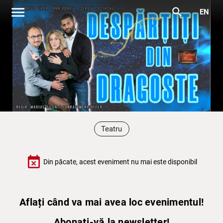
menu
search
EN
Teatru
event_busy
Din păcate, acest eveniment nu mai este disponibil
Aflați când va mai avea loc evenimentul!
Abonați-vă la newsletter!