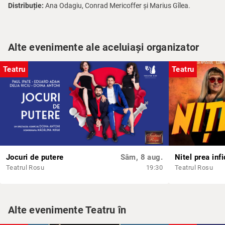
Distribuție:
Ana Odagiu, Conrad Mericoffer și Marius Gîlea.
Alte evenimente ale aceluiași organizator
Teatru
Teatru
Jocuri de putere
Sâm, 8 aug.
Nitel prea infi
Teatrul Rosu
19:30
Teatrul Rosu
Alte evenimente Teatru în