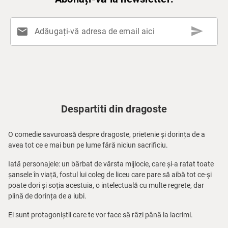
send
mail
Adăugați-vă adresa de email aici
Despartiti din dragoste
O comedie savuroasă despre dragoste, prietenie și dorința de a
avea tot ce e mai bun pe lume fără niciun sacrificiu.
Iată personajele: un bărbat de vârsta mijlocie, care și-a ratat toate
șansele în viață, fostul lui coleg de liceu care pare să aibă tot ce-și
poate dori și soția acestuia, o intelectuală cu multe regrete, dar
plină de dorința de a iubi.
Ei sunt protagoniștii care te vor face să râzi până la lacrimi.